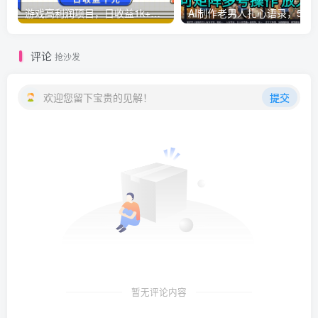
游戏高利润项目，日收益1k+，全自动，无需值守，解放双手，小白轻松上手【揭秘】
AI制作老男人扎心语录，5分钟一条，操
评论
抢沙发
欢迎您留下宝贵的见解！
提交
暂无评论内容