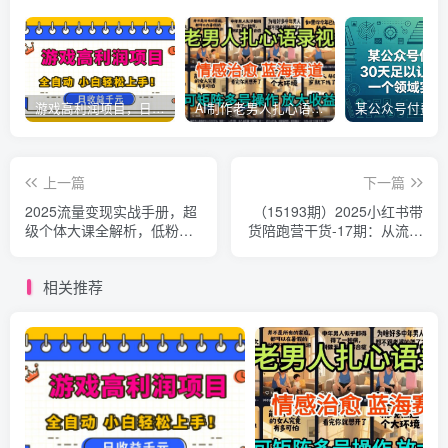
游戏高利润项目，日收益1k+，全自动，无需值守，解放双手，小白轻松上手【揭秘】
AI制作老男人扎心语录，5分钟一条，操作简单，流量非常大，保姆级教程
上一篇
下一篇
2025流量变现实战手册，超
（15193期）2025小红书带
级个体大课全解析，低粉高
货陪跑营干货-17期：从流量
变现案例拆解
分发到爆款筛选 打造高效运
营闭环
相关推荐