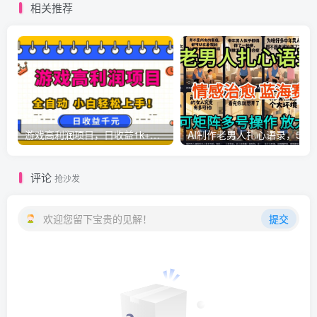
相关推荐
游戏高利润项目，日收益1k+，全自动，无需值守，解放双手，小白轻松上手【揭秘】
AI制作老男人扎心语录，5分钟一条，操
评论
抢沙发
欢迎您留下宝贵的见解！
提交