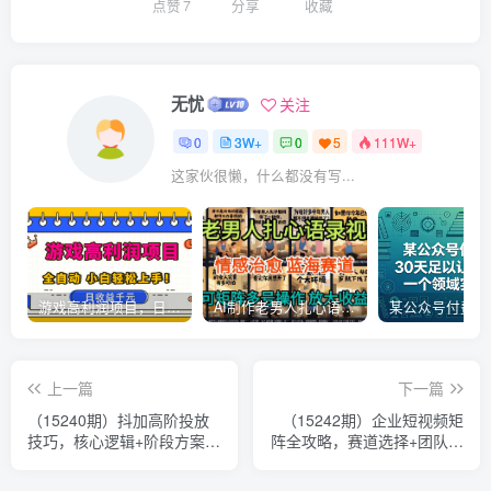
点赞
7
分享
收藏
无忧
关注
0
3W+
0
5
111W+
这家伙很懒，什么都没有写...
游戏高利润项目，日收益1k+，全自动，无需值守，解放双手，小白轻松上手【揭秘】
AI制作老男人扎心语录，5分钟一条，操作简单，流量非常大，保姆级教程
上一篇
下一篇
（15240期）抖加高阶投放
（15242期）企业短视频矩
技巧，核心逻辑+阶段方案，
阵全攻略，赛道选择+团队搭
实体企业流量变现指南
建，精准获客变现实操