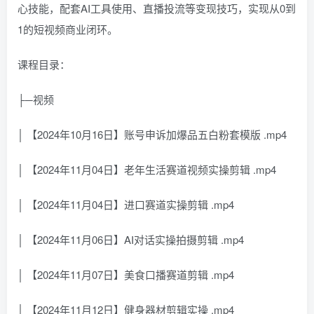
心技能，配套AI工具使用、直播投流等变现技巧，实现从0到
1的短视频商业闭环。
课程目录：
├─视频
│ 【2024年10月16日】账号申诉加爆品五白粉套模版 .mp4
│ 【2024年11月04日】老年生活赛道视频实操剪辑 .mp4
│ 【2024年11月04日】进口赛道实操剪辑 .mp4
│ 【2024年11月06日】AI对话实操拍摄剪辑 .mp4
│ 【2024年11月07日】美食口播赛道剪辑 .mp4
│ 【2024年11月12日】健身器材剪辑实操 .mp4