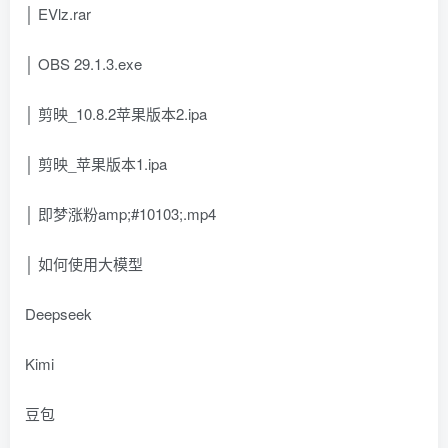
│ EVlz.rar
│ OBS 29.1.3.exe
│ 剪映_10.8.2苹果版本2.ipa
│ 剪映_苹果版本1.ipa
│ 即梦涨粉amp;#10103;.mp4
│ 如何使用大模型
Deepseek
Kimi
豆包