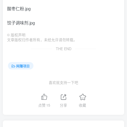
酸枣仁粉.jpg
饺子调味剂.jpg
©
版权声明
文章版权归作者所有，未经允许请勿转载。
THE END
网赚项目
喜欢就支持一下吧
点赞
15
分享
收藏