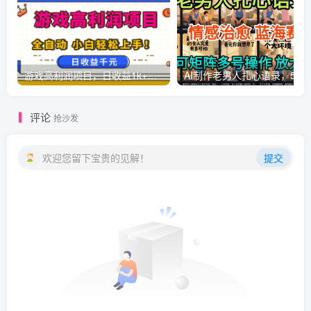
游戏高利润项目，日收益1k+，全自动，无需值守，解放双手，小白轻松上手【揭秘】
AI制作老男人扎心语录，5分钟一条，操
评论
抢沙发
欢迎您留下宝贵的见解！
提交