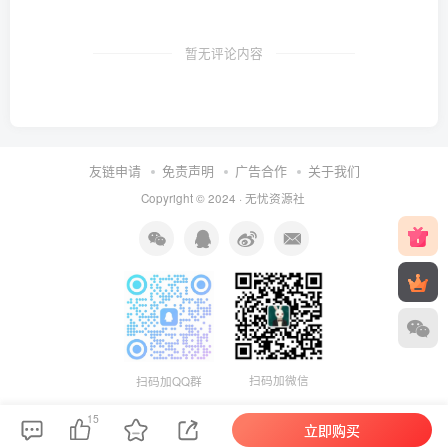
暂无评论内容
友链申请
免责声明
广告合作
关于我们
Copyright © 2024 ·
无忧资源社
扫码加微信
扫码加QQ群
15
立即购买