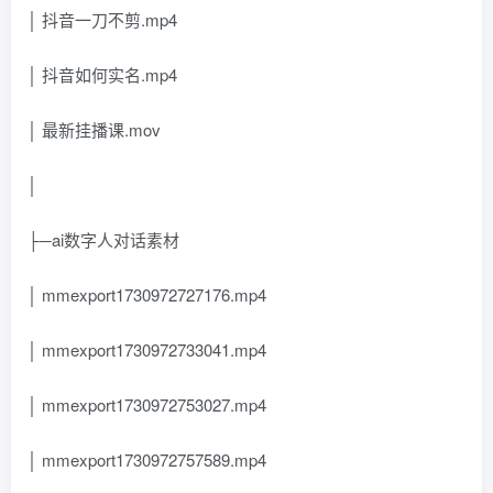
│ 抖音一刀不剪.mp4
│ 抖音如何实名.mp4
│ 最新挂播课.mov
│
├─ai数字人对话素材
│ mmexport1730972727176.mp4
│ mmexport1730972733041.mp4
│ mmexport1730972753027.mp4
│ mmexport1730972757589.mp4