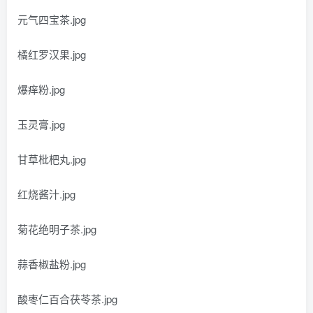
元气四宝茶.jpg
橘红罗汉果.jpg
爆痒粉.jpg
玉灵膏.jpg
甘草枇杷丸.jpg
红烧酱汁.jpg
菊花绝明子茶.jpg
蒜香椒盐粉.jpg
酸枣仁百合茯苓茶.jpg