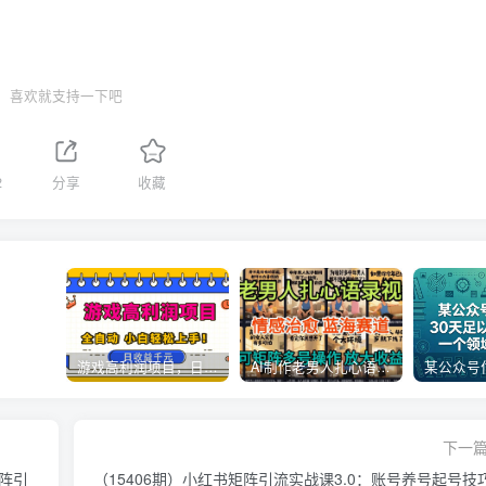
喜欢就支持一下吧
2
分享
收藏
游戏高利润项目，日收益1k+，全自动，无需值守，解放双手，小白轻松上手【揭秘】
AI制作老男人扎心语录，5分钟一条，操作简单，流量非常大，保姆级教程
下一
矩阵引
（15406期）小红书矩阵引流实战课3.0：账号养号起号技