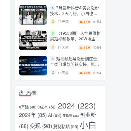
片，掌握脚本图片视频生成
7月最新抖音Ai美女涨粉
4
全流程
技术，3天万粉，小白也能
，
快速起号涨粉变现
54
28天前
4.9
￥
（19538期）人性思维格
5
局短视频教学：20W博主亲
授×标准化流程×字幕封面设
54
14天前
3.9
￥
计×AI提示词×橱窗带货6W
件实战经验
短视频起号涨粉训练营：
6
全类目爆款剪辑实操，账号
节奏规划复盘落地教程
54
16天前
2.9
￥
热门标签
2024
(223)
0成本
(52)
0基础
(48)
2024年
(85)
创业粉
AI
(63)
亚马逊
(36)
小白
变现
(98)
(88)
复制粘贴
(55)