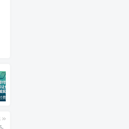
某公众号付费文章：30天足以让你在任何一个领域实现突破
2026全域投放进阶杭州3月线下课，抖音巨量千川进阶提升，撬动自然流量、连爆短视频、提升ROI
（17411期）宠物行业六套实战课：抖音小红书双平台，剪辑直播全打通，学完宠物赛道月入3万+
篇
巧，