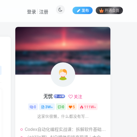
发布
开通会员
登录
注册
热门文章
视频号暴力变现玩法，感
1
人瞬间绘画赛道，手机电脑
均可
58
24天前
5.9
￥
（19404期）2026闲鱼
2
电商高需求卖法，长期稳定
可做，一单利润300
57
22天前
4.9
￥
无忧
关注
（19545期）AI短剧创
3
作：
0
3W+
0
5
111W+
ChatGPT+Seedance2.0教
55
14天前
2.9
￥
这家伙很懒，什么都没有写...
程，从零制作恶毒女配短
片，掌握脚本图片视频生成
7月最新抖音Ai美女涨粉
4
全流程
Codex自动化编程实战课：拆解软件基础操作，搭配实用插件快速掌握AI代码编写能力
技术，3天万粉，小白也能