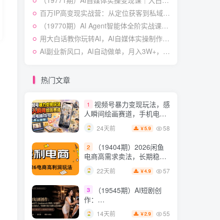
（19771期）AI自媒体实操变现课｜大白话教学，从短剧漫剧到动画制作，零基础也能掌握爆款内容创作与变现全流程
快速起号涨粉变现
54
28天前
4.9
￥
百万IP高变现实战营：从定位获客到私域批量成交，搭建完整IP商业闭环
（19770期）AI Agent智能体全阶实战课；从原理到实操全程手把手，无需编程基础也能搭建自动运行的智能体
（19538期）人性思维格
5
局短视频教学：20W博主亲
用大白话教你玩转AI，AI自媒体实操制作变现，0基础也能上手，从内容到变现
授×标准化流程×字幕封面设
54
14天前
AI副业新风口，AI自动做单，月入3W+，附接单资源
3.9
￥
计×AI提示词×橱窗带货6W
件实战经验
短视频起号涨粉训练营：
6
全类目爆款剪辑实操，账号
热门文章
节奏规划复盘落地教程
54
16天前
2.9
￥
视频号暴力变现玩法，感
1
人瞬间绘画赛道，手机电脑
均可
58
24天前
5.9
￥
（19404期）2026闲鱼
2
电商高需求卖法，长期稳定
可做，一单利润300
57
22天前
4.9
￥
（19545期）AI短剧创
3
作：
ChatGPT+Seedance2.0教
55
14天前
2.9
￥
程，从零制作恶毒女配短