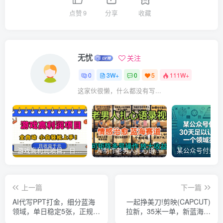
点赞
9
分享
收藏
无忧
关注
0
3W+
0
5
111W+
这家伙很懒，什么都没有写...
游戏高利润项目，日收益1k+，全自动，无需值守，解放双手，小白轻松上手【揭秘】
AI制作老男人扎心语录，5分钟一条，操作简单，流量非常大，保姆级教程
上一篇
下一篇
AI代写PPT打金，细分蓝海
一起挣美刀!剪映(CAPCUT)
领域，单日稳定5张，正规长
拉新，35米一单，新蓝海项
久【附工具指令】
目，一个视频2w封顶变现(附