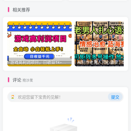
推广入口和教学)
相关推荐
游戏高利润项目，日收益1k+，全自动，无需值守，解放双手，小白轻松上手【揭秘】
AI制作老男人扎心语录，5分钟一条，操
评论
抢沙发
欢迎您留下宝贵的见解！
提交