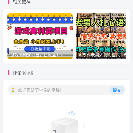
相关推荐
游戏高利润项目，日收益1k+，全自动，无需值守，解放双手，小白轻松上手【揭秘】
AI制作老男人扎心语录，5分钟一条，操
评论
抢沙发
欢迎您留下宝贵的见解！
提交