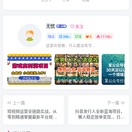
无忧
关注
0
3W+
0
5
111W+
这家伙很懒，什么都没有写...
游戏高利润项目，日收益1k+，全自动，无需值守，解放双手，小白轻松上手【揭秘】
AI制作老男人扎心语录，5分钟一条，操作简单，流量非常大，保姆级教程
上一篇
下一篇
短视频运营全链路实战，从
抖音发行人全新蓝海项目，
零到精通掌握最新平台规则
懒人稳定放单变现,，日入
与流量密码实现变现
1k+，手机操作【揭秘】