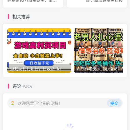
视频变现1.2万实操
相关推荐
游戏高利润项目，日收益1k+，全自动，无需值守，解放双手，小白轻松上手【揭秘】
AI制作老男人扎心语录，5分钟一条，操
评论
抢沙发
欢迎您留下宝贵的见解！
提交