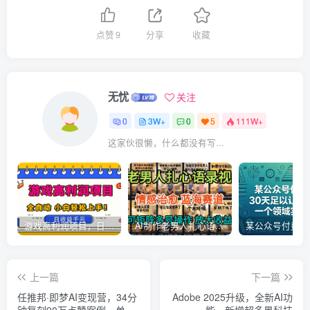
点赞
9
分享
收藏
无忧
关注
0
3W+
0
5
111W+
这家伙很懒，什么都没有写...
游戏高利润项目，日收益1k+，全自动，无需值守，解放双手，小白轻松上手【揭秘】
AI制作老男人扎心语录，5分钟一条，操作简单，流量非常大，保姆级教程
上一篇
下一篇
任推邦·即梦AI变现营，34分
Adobe 2025升级，全新AI功
钟复刻90万点赞案例，单条
能，新增超多黑科技