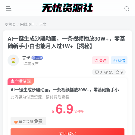
首页
网赚项目
正文
AI一键生成沙雕动画，一条视频播放30W+，零基
础新手小白也能月入过1W+【揭秘】
无忧
关注
私信
1年前发布
0
23
9
付费资源
AI一键生成沙雕动画，一条视频播放30W+，零基础新手小白也能月入过1W+【揭秘】
此内容为付费资源，请付费后查看
6.9
79
￥
￥
免费
黄金会员
立即购买