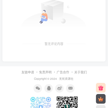
暂无评论内容
友链申请
免责声明
广告合作
关于我们
Copyright © 2024 ·
无忧资源社