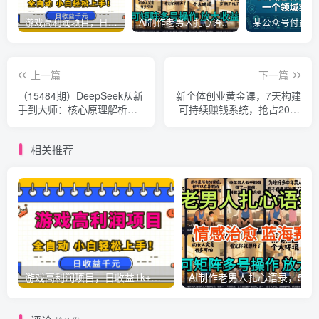
游戏高利润项目，日收益1k+，全自动，无需值守，解放双手，小白轻松上手【揭秘】
AI制作老男人扎心语录，5分钟一条，操作简单，流量非常大，保姆级教程
上一篇
下一篇
（15484期）DeepSeek从新
新个体创业黄金课，7天构建
手到大师：核心原理解析，8
可持续赚钱系统，抢占2025
大提示词秘籍，多平台创作
红利
变现
相关推荐
游戏高利润项目，日收益1k+，全自动，无需值守，解放双手，小白轻松上手【揭秘】
AI制作老男人扎心语录，5分钟一条，操