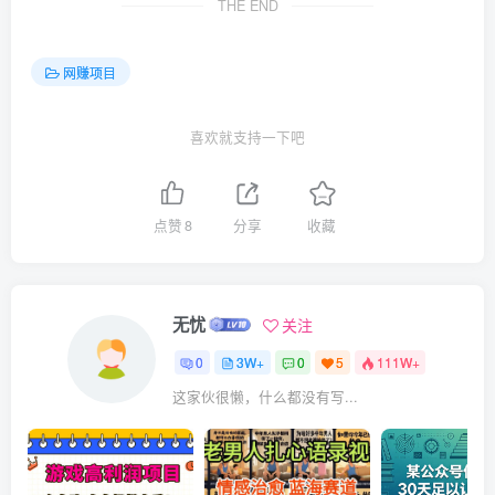
THE END
网赚项目
喜欢就支持一下吧
点赞
8
分享
收藏
无忧
关注
0
3W+
0
5
111W+
这家伙很懒，什么都没有写...