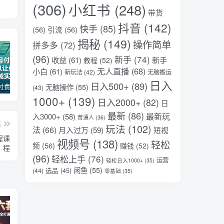
(306)
小红书
(248)
带货
抖音
(142)
快手
(85)
(56)
引流
(56)
揭秘
(149)
操作简单
拼多多
(72)
(96)
新手
(74)
收益
(61)
新手
教程
(52)
无人直播
(68)
小白
(61)
新玩法
(42)
无脑搬运
日入
日入500+
(89)
无脑操作
(55)
某公众号付费文章：30天足以让你在任何一个领域实现突破
（18012期）AI脱口秀爆款玩法课：抖音注册养号+AI人物图生成+爆款视频制作，零基础快速上手起号
AI变现实战课，教你如何利用AI快速賺钱，即使你是新手
(43)
1000+
(139)
日入2000+
(82)
日
最新
(86)
最新玩
入3000+
(58)
普通人
(36)
篇
玩法
(102)
法
(66)
月入过万
(59)
短视
程课
视频号
(138)
轻松
频
(56)
赚钱
(52)
程
(96)
轻松上手
(76)
运营
轻松日入1000+
(35)
闲鱼
(55)
选品
(45)
(44)
零基础
(35)