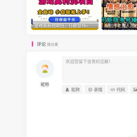
游戏高利润项目，日收益1k+，全自动，无需值守，解放双手，小白轻松上手【揭秘】
评论
抢沙发
昵称
昵称
表情
代码