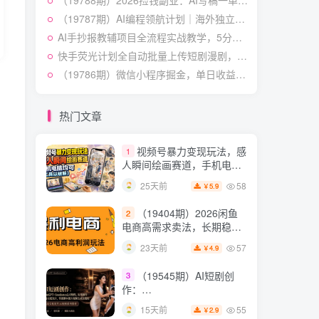
（19788期）2026捡钱副业：AI写稿一单5张，免费派单群，0门槛直接干
54
15天前
3.9
￥
计×AI提示词×橱窗带货6W
（19787期）AI编程领航计划｜海外独立站实战｜多Agent一键建站｜站点开发测试｜冷启动引流｜数据复盘｜出海变现完整教程
件实战经验
短视频起号涨粉训练营：
5
AI手抄报教辅项目全流程实战教学，5分钟做的一套手抄报，卖了2000多份，操作简单，月入1W+
全类目爆款剪辑实操，账号
快手荧光计划全自动批量上传短剧漫剧，每天轻松几张【揭秘】
节奏规划复盘落地教程
54
18天前
2.9
￥
（19786期）微信小程序掘金，单日收益稳定300+，四种收入来源，真正的靠谱可落地项目
某大佬的线下闭门课｜商
6
业推理与底层逻辑・内容创
热门文章
作与流量心法・AI核心概念
54
24天前
2.8
￥
与Claude Code实战，打造
个人超级生产系统【录音
视频号暴力变现玩法，感
1
+图片】
人瞬间绘画赛道，手机电脑
均可
58
25天前
5.9
￥
（19404期）2026闲鱼
2
电商高需求卖法，长期稳定
可做，一单利润300
57
23天前
4.9
￥
（19545期）AI短剧创
3
作：
ChatGPT+Seedance2.0教
55
15天前
2.9
￥
程，从零制作恶毒女配短