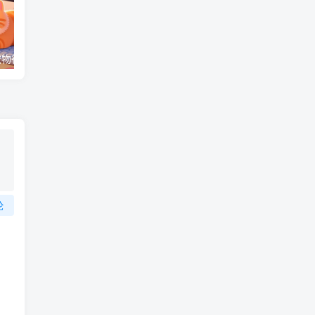
（17411期）宠物行业六套实战课：抖音小红书双平台，剪辑直播全打通，学完宠物赛道月入3万+
（18012期）AI脱口秀爆款玩法课：抖音注册养号+AI人物图生成+爆款视频制作，零基础快速上手起号
论