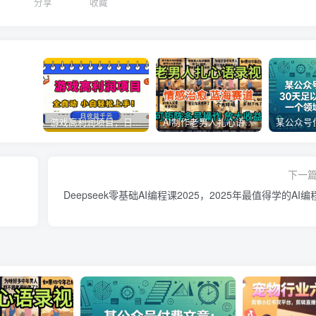
分享
收藏
游戏高利润项目，日收益1k+，全自动，无需值守，解放双手，小白轻松上手【揭秘】
AI制作老男人扎心语录，5分钟一条，操作简单，流量非常大，保姆级教程
下一
Deepseek零基础AI编程课2025，2025年最值得学的AI编