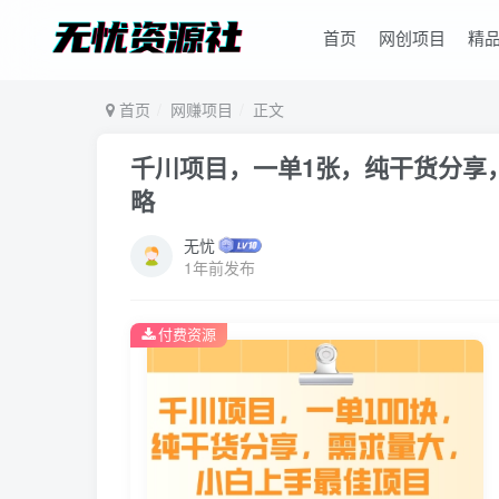
首页
网创项目
精
首页
网赚项目
正文
千川项目，一单1张，纯干货分享
略
无忧
1年前发布
付费资源