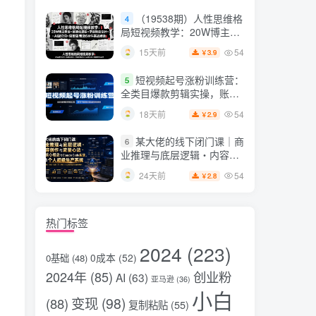
片，掌握脚本图片视频生成
（19538期）人性思维格
4
全流程
局短视频教学：20W博主亲
授×标准化流程×字幕封面设
54
15天前
3.9
￥
计×AI提示词×橱窗带货6W
件实战经验
短视频起号涨粉训练营：
5
全类目爆款剪辑实操，账号
节奏规划复盘落地教程
54
18天前
2.9
￥
某大佬的线下闭门课｜商
6
业推理与底层逻辑・内容创
作与流量心法・AI核心概念
54
24天前
2.8
￥
与Claude Code实战，打造
个人超级生产系统【录音
+图片】
热门标签
2024
(223)
0成本
(52)
0基础
(48)
2024年
(85)
创业粉
AI
(63)
亚马逊
(36)
小白
变现
(98)
(88)
复制粘贴
(55)