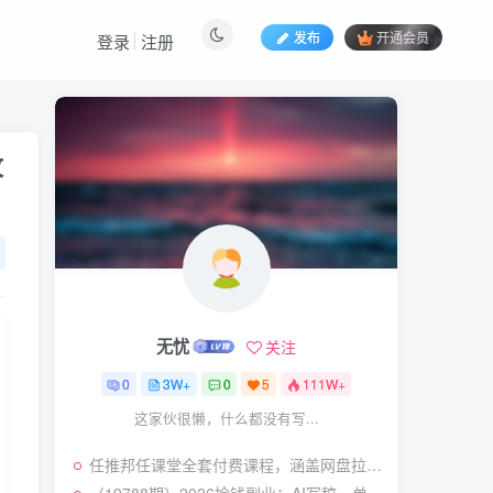
发布
开通会员
登录
注册
热门文章
攻
视频号暴力变现玩法，感
1
人瞬间绘画赛道，手机电脑
均可
58
25天前
5.9
￥
（19404期）2026闲鱼
2
电商高需求卖法，长期稳定
可做，一单利润300
57
23天前
4.9
￥
无忧
关注
（19545期）AI短剧创
3
作：
0
3W+
0
5
111W+
ChatGPT+Seedance2.0教
55
15天前
2.9
￥
程，从零制作恶毒女配短
这家伙很懒，什么都没有写...
片，掌握脚本图片视频生成
（19538期）人性思维格
4
全流程
任推邦任课堂全套付费课程，涵盖网盘拉新、短剧小说推广、多平台副业变现等热门赛道，零基础也能轻松上手实操
局短视频教学：20W博主亲
授×标准化流程×字幕封面设