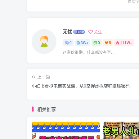
点赞
9
无忧
关注
0
3W+
0
5
111W+
这家伙很懒，什么都没有写...
上一篇
小红书虚拟电商实战课，从0掌握虚拟店铺賺钱密码
相关推荐