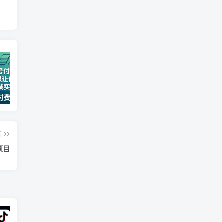
某公众号付费文章：30天足以让你在任何一个领域实现突破
一款软件自动零钱，可以矩阵操作，执行就有收入，傻瓜式点击即可_无忧资源社
2026全域投放进阶杭州3月线下课，抖音巨量千川进阶提升，撬动自然流量、连爆短视频、提升ROI
篇
项目