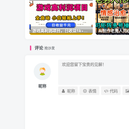
游戏高利润项目，日收益1k+，全自动，无需值守，解放双手，小白轻松上手【揭秘】
评论
抢沙发
昵称
昵称
表情
代码