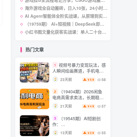
游戏挂G全流程笔记分享，CSGO游戏搬砖，小白看了当天学会见收益【揭秘】
作与流量心法・AI核心概念
22天前
54
2.8
￥
与Claude Code实战，打造
海外游戏全自动搬砖，日入10张，24小时全自动运行，无需人工值守，绿色稳定！【揭秘】
个人超级生产系统【录音
AI Agent智能体全阶实战课，从原理到实操，手把手搭建可自动运行的AI Agent
7月最新抖音Ai美女涨粉
5
+图片】
技术，3天万粉，小白也能
（19759期） AI+短视频｜DeepSeek即梦豆包小云雀全工具教学，从账号定位到剪映剪辑，零基础也能快速上手做爆款
快速起号涨粉变现
27天前
54
4.9
小红书图文量化获客实战课：单人二十台设备矩阵搭建，标准化流程高效批量引流获客
￥
（19538期）人性思维格
6
局短视频教学：20W博主亲
热门文章
授×标准化流程×字幕封面设
13天前
54
3.9
￥
计×AI提示词×橱窗带货6W
视频号暴力变现玩法，感
1
件实战经验
人瞬间绘画赛道，手机电脑
均可
23天前
58
5.9
￥
（19404期）2026闲鱼
2
电商高需求卖法，长期稳定
可做，一单利润300
21天前
57
4.9
￥
（19545期）AI短剧创
3
作：
ChatGPT+Seedance2.0教
13天前
55
2.9
￥
程，从零制作恶毒女配短