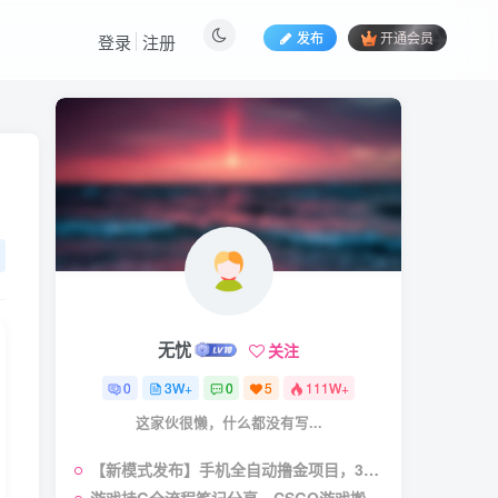
发布
开通会员
登录
注册
热门文章
视频号暴力变现玩法，感
1
人瞬间绘画赛道，手机电脑
均可
23天前
58
5.9
￥
（19404期）2026闲鱼
2
电商高需求卖法，长期稳定
可做，一单利润300
21天前
57
4.9
￥
无忧
关注
（19545期）AI短剧创
3
作：
0
3W+
0
5
111W+
ChatGPT+Seedance2.0教
13天前
55
2.9
￥
这家伙很懒，什么都没有写...
程，从零制作恶毒女配短
片，掌握脚本图片视频生成
某大佬的线下闭门课｜商
4
全流程
【新模式发布】手机全自动撸金项目，3台手机一天200+，保姆级教程及全套工具【揭秘】
业推理与底层逻辑・内容创