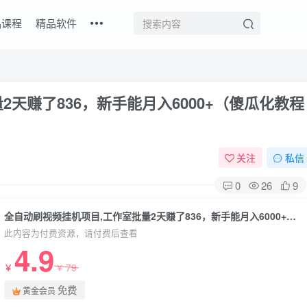
品课程
精品软件
天赚了836，新手能月入6000+（傻瓜化教程
关注
私信
0
26
9
全自动刷视频挂机项目,工作室批量2天赚了836，新手能月入6000+（傻瓜化教程附工具）
此内容为付费资源，请付费后查看
4.9
79
￥
￥
免费
黄金会员