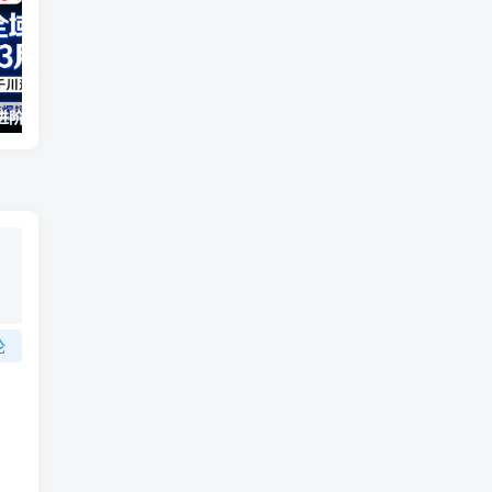
2026全域投放进阶杭州3月线下课，抖音巨量千川进阶提升，撬动自然流量、连爆短视频、提升ROI
（17411期）宠物行业六套实战课：抖音小红书双平台，剪辑直播全打通，学完宠物赛道月入3万+
论