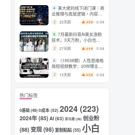
片，掌握脚本图片视频生成
某大佬的线下闭门课｜商
4
全流程
业推理与底层逻辑・内容创
作与流量心法・AI核心概念
22天前
54
2.8
￥
与Claude Code实战，打造
个人超级生产系统【录音
7月最新抖音Ai美女涨粉
5
+图片】
技术，3天万粉，小白也能
快速起号涨粉变现
27天前
54
4.9
￥
（19538期）人性思维格
6
局短视频教学：20W博主亲
授×标准化流程×字幕封面设
13天前
54
3.9
￥
计×AI提示词×橱窗带货6W
件实战经验
热门标签
2024
(223)
0成本
(52)
0基础
(48)
创业粉
2024年
(85)
AI
(63)
亚马逊
(36)
小白
变现
(98)
(88)
复制粘贴
(55)