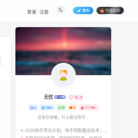
发布
开通会员
登录
注册
热门文章
视频号暴力变现玩法，感
1
人瞬间绘画赛道，手机电脑
均可
58
24天前
5.9
￥
（19404期）2026闲鱼
2
电商高需求卖法，长期稳定
可做，一单利润300
57
21天前
4.9
￥
无忧
关注
（19545期）AI短剧创
3
作：
0
3W+
0
5
111W+
ChatGPT+Seedance2.0教
55
13天前
2.9
￥
这家伙很懒，什么都没有写...
程，从零制作恶毒女配短
片，掌握脚本图片视频生成
（19538期）人性思维格
4
全流程
2026快手荧光计划，快手短剧搬运技术，条条过原创，新号和老号0粉都可以做，有播放量就能賺到钱
局短视频教学：20W博主亲