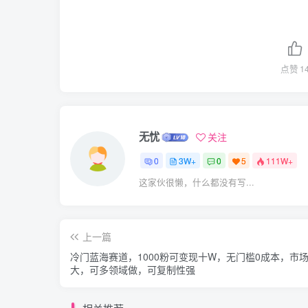
点赞
1
无忧
关注
0
3W+
0
5
111W+
这家伙很懒，什么都没有写...
上一篇
冷门蓝海赛道，1000粉可变现十W，无门槛0成本，市
大，可多领域做，可复制性强