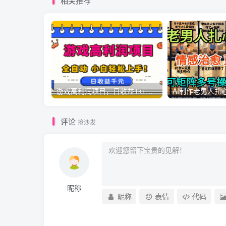
相关推荐
游戏高利润项目，日收益1k+，全自动，无需值守，解放双手，小白轻松上手【揭秘】
评论
抢沙发
昵称
昵称
表情
代码