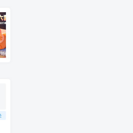
（17411期）宠物行业六套实战课：抖音小红书双平台，剪辑直播全打通，学完宠物赛道月入3万+
（18012期）AI脱口秀爆款玩法课：抖音注册养号+AI人物图生成+爆款视频制作，零基础快速上手起号
论