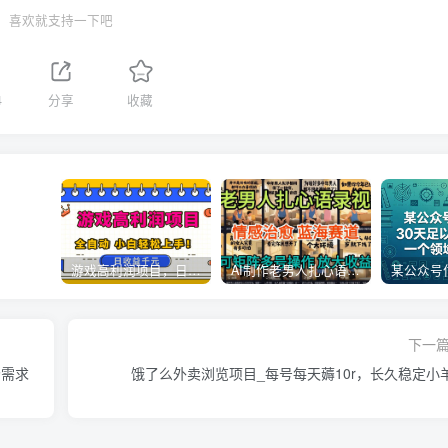
喜欢就支持一下吧
4
分享
收藏
游戏高利润项目，日收益1k+，全自动，无需值守，解放双手，小白轻松上手【揭秘】
AI制作老男人扎心语录，5分钟一条，操作简单，流量非常大，保姆级教程
下一
场需求
饿了么外卖浏览项目_每号每天薅10r，长久稳定小