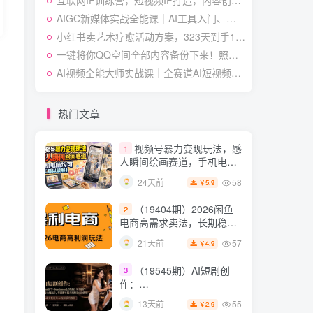
互联网IP训练营，短视频IP打造，内容创作运营
授×标准化流程×字幕封面设
54
13天前
3.9
￥
计×AI提示词×橱窗带货6W
AIGC新媒体实战全能课｜AI工具入门、短视频全流程制作、主流绘图软件实操、数字人商业视频落地教程
件实战经验
小红书卖艺术疗愈活动方案，323天到手12w+，有需求就有市场
短视频起号涨粉训练营：
5
全类目爆款剪辑实操，账号
一键将你QQ空间全部内容备份下来！照片/视频/动态信息全存本地，Github最新开源项目QzoneArchive
节奏规划复盘落地教程
54
16天前
AI视频全能大师实战课｜全赛道AI短视频制作、特效创作、场景变现零基础全套教程
2.9
￥
某大佬的线下闭门课｜商
6
业推理与底层逻辑・内容创
热门文章
作与流量心法・AI核心概念
54
22天前
2.8
￥
与Claude Code实战，打造
视频号暴力变现玩法，感
1
个人超级生产系统【录音
人瞬间绘画赛道，手机电脑
+图片】
均可
58
24天前
5.9
￥
（19404期）2026闲鱼
2
电商高需求卖法，长期稳定
可做，一单利润300
57
21天前
4.9
￥
（19545期）AI短剧创
3
作：
ChatGPT+Seedance2.0教
55
13天前
2.9
￥
程，从零制作恶毒女配短