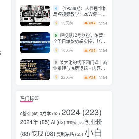
片，掌握脚本图片视频生成
（19538期）人性思维格
4
全流程
局短视频教学：20W博主亲
授×标准化流程×字幕封面设
54
13天前
3.9
￥
计×AI提示词×橱窗带货6W
件实战经验
短视频起号涨粉训练营：
5
全类目爆款剪辑实操，账号
节奏规划复盘落地教程
54
16天前
2.9
￥
节
某大佬的线下闭门课｜商
6
业推理与底层逻辑・内容创
作与流量心法・AI核心概念
54
22天前
2.8
￥
与Claude Code实战，打造
个人超级生产系统【录音
+图片】
热门标签
2024
(223)
0成本
(52)
0基础
(48)
2024年
(85)
创业粉
AI
(63)
亚马逊
(36)
小白
变现
(98)
(88)
复制粘贴
(55)