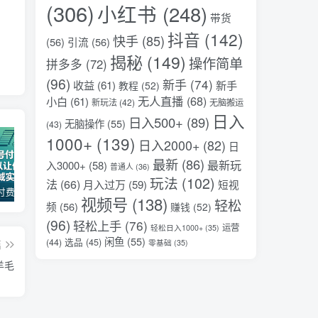
(306)
小红书
(248)
带货
抖音
(142)
快手
(85)
(56)
引流
(56)
揭秘
(149)
操作简单
拼多多
(72)
(96)
新手
(74)
收益
(61)
新手
教程
(52)
无人直播
(68)
小白
(61)
新玩法
(42)
无脑搬运
日入
日入500+
(89)
无脑操作
(55)
(43)
1000+
(139)
日入2000+
(82)
日
最新
(86)
最新玩
入3000+
(58)
普通人
(36)
玩法
(102)
法
(66)
月入过万
(59)
短视
某公众号付费文章：30天足以让你在任何一个领域实现突破
AI变现实战课，教你如何利用AI快速賺钱，即使你是新手
某大V大案纪实解说视频教学，可做伙伴计划、撸精选收益，视频号和支付宝分成计划均可
视频号
(138)
轻松
频
(56)
赚钱
(52)
(96)
轻松上手
(76)
运营
轻松日入1000+
(35)
闲鱼
(55)
选品
(45)
(44)
篇
零基础
(35)
羊毛