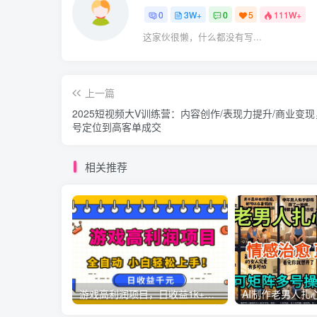
0
3W+
0
5
111W+
这家伙很懒，什么都没有写...
上一篇
2025短视频大V训练营：内容创作/表现力提升/商业变
号定位到高客单成交
相关推荐
游戏高利润项目，日收益1k+，全自动，无需值守，解放双手，小白轻松上手【揭秘】