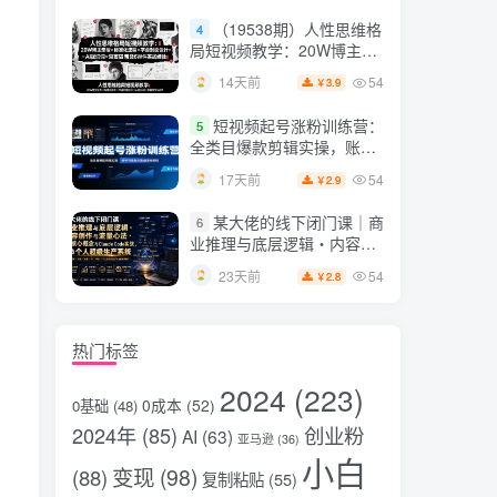
片，掌握脚本图片视频生成
（19538期）人性思维格
4
全流程
局短视频教学：20W博主亲
授×标准化流程×字幕封面设
54
14天前
3.9
￥
计×AI提示词×橱窗带货6W
件实战经验
短视频起号涨粉训练营：
5
全类目爆款剪辑实操，账号
节奏规划复盘落地教程
54
17天前
2.9
￥
某大佬的线下闭门课｜商
6
业推理与底层逻辑・内容创
作与流量心法・AI核心概念
54
23天前
2.8
￥
与Claude Code实战，打造
个人超级生产系统【录音
+图片】
热门标签
2024
(223)
0成本
(52)
0基础
(48)
2024年
(85)
创业粉
AI
(63)
亚马逊
(36)
小白
变现
(98)
(88)
复制粘贴
(55)