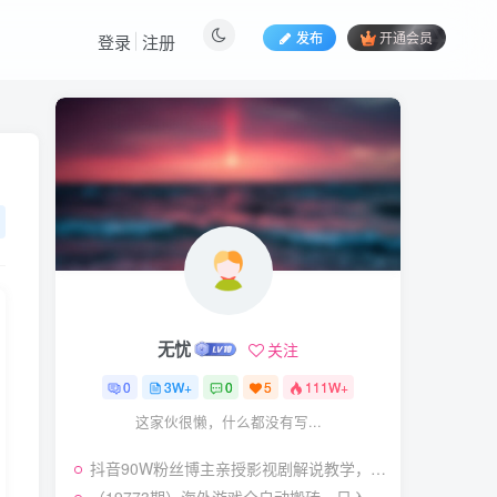
发布
开通会员
登录
注册
热门文章
视频号暴力变现玩法，感
1
人瞬间绘画赛道，手机电脑
均可
58
24天前
5.9
￥
（19404期）2026闲鱼
2
电商高需求卖法，长期稳定
可做，一单利润300
57
22天前
4.9
￥
无忧
关注
（19545期）AI短剧创
3
作：
0
3W+
0
5
111W+
ChatGPT+Seedance2.0教
55
14天前
2.9
￥
这家伙很懒，什么都没有写...
程，从零制作恶毒女配短
片，掌握脚本图片视频生成
（19538期）人性思维格
4
全流程
抖音90W粉丝博主亲授影视剧解说教学，选剧选题+文案模板+AI指令+剪辑配音+封面全流程变现，解锁精选独家收益
局短视频教学：20W博主亲