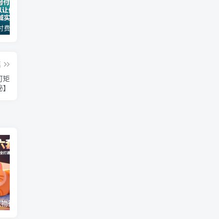
某公众号付费文章：30天足以让你在任何一个领域实现突破
一款软件自动零钱，可以矩阵操作，执行就有收入，傻瓜式点击即可_无忧资源社
（18012期）AI脱口秀爆款玩法课：抖音注册养号+AI人物图生成+爆款视频制作，零基础快速上手起号
篇
可矩
秘】
（17411期）宠物行业六套实战课：抖音小红书双平台，剪辑直播全打通，学完宠物赛道月入3万+
（18012期）AI脱口秀爆款玩法课：抖音注册养号+AI人物图生成+爆款视频制作，零基础快速上手起号