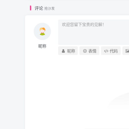
评论
抢沙发
昵称
昵称
表情
代码