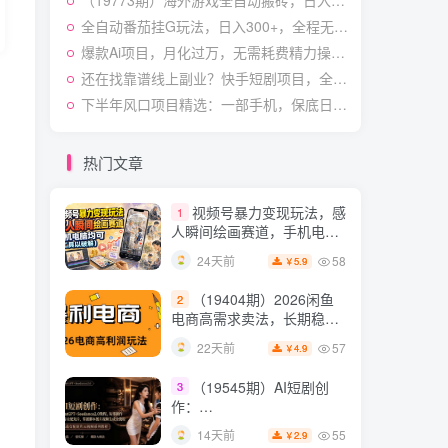
（19773期）海外游戏全自动搬砖，日入1000+，全天无人值守，绿色稳定！
授×标准化流程×字幕封面设
54
14天前
3.9
￥
计×AI提示词×橱窗带货6W
全自动番茄挂G玩法，日入300+，全程无需人工，一台电脑即可开展【揭秘】
件实战经验
爆款Ai项目，月化过万，无需耗费精力操作，稳健实现每月增收
短视频起号涨粉训练营：
5
全类目爆款剪辑实操，账号
还在找靠谱线上副业？快手短剧项目，全程自动发布内容，不用熬夜做视频，轻松日入500+【揭秘】
节奏规划复盘落地教程
54
17天前
下半年风口项目精选：一部手机，保底日入500+，做就有收益，长期稳定！【揭秘】
2.9
￥
某大佬的线下闭门课｜商
6
业推理与底层逻辑・内容创
热门文章
作与流量心法・AI核心概念
54
23天前
2.8
￥
与Claude Code实战，打造
视频号暴力变现玩法，感
1
个人超级生产系统【录音
人瞬间绘画赛道，手机电脑
+图片】
均可
58
24天前
5.9
￥
（19404期）2026闲鱼
2
电商高需求卖法，长期稳定
可做，一单利润300
57
22天前
4.9
￥
（19545期）AI短剧创
3
作：
ChatGPT+Seedance2.0教
55
14天前
2.9
￥
程，从零制作恶毒女配短