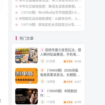
多平台直播获客实战：单人多账号同步开播，一份时间撬动多渠道精准流量
54
25天前
4.9
￥
中年社交破局指南：解读友谊衰退数据，理清35岁后难交真心朋友的根源
（19538期）人性思维格
5
（19720期）WorkBuddy写作陪跑营3.0-更新：Ai智能体创建写作Skill×WorkBuddy×人工手写模式×去除AI痕迹×头条公众号百家号
局短视频教学：20W博主亲
AI短剧实战全链路课程｜从脚本创作、人设场景分镜设计到LibTV高阶实操、一键成片标准化交付教程
授×标准化流程×字幕封面设
54
11天前
3.9
￥
（19719期）游戏挂机全流程笔记分享，CSGO游戏搬砖，小白看了当天学会见收益
计×AI提示词×橱窗带货6W
件实战经验
短视频起号涨粉训练营：
6
全类目爆款剪辑实操，账号
热门文章
节奏规划复盘落地教程
54
14天前
2.9
￥
视频号暴力变现玩法，感
1
人瞬间绘画赛道，手机电脑
均可
58
21天前
5.9
￥
（19404期）2026闲鱼
2
电商高需求卖法，长期稳定
可做，一单利润300
57
19天前
4.9
￥
（19545期）AI短剧创
3
作：
ChatGPT+Seedance2.0教
故
55
11天前
2.9
￥
程，从零制作恶毒女配短