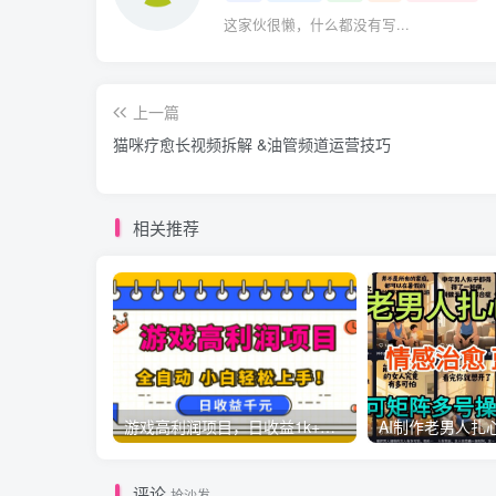
这家伙很懒，什么都没有写...
上一篇
猫咪疗愈长视频拆解 &油管频道运营技巧
相关推荐
游戏高利润项目，日收益1k+，全自动，无需值守，解放双手，小白轻松上手【揭秘】
评论
抢沙发