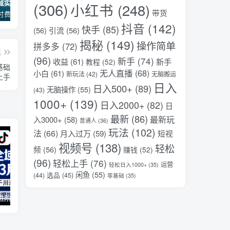
(306)
小红书
(248)
带货
某公众号付费文章：30天足以让你在任何一个领域实现突破
（18012期）AI脱口秀爆款玩法课：抖音注册养号+AI人物图生成+爆款视频制作，零基础快速上手起号
2026全域投放进阶杭州3月线下课，抖音巨量千川进阶提升，撬动自然流量、连爆短视频、提升ROI
抖音
(142)
快手
(85)
(56)
引流
(56)
揭秘
(149)
操作简单
拼多多
(72)
篇
(96)
新手
(74)
收益
(61)
新手
教程
(52)
基础
无人直播
(68)
小白
(61)
新玩法
(42)
无脑搬运
上手
日入
日入500+
(89)
无脑操作
(55)
(43)
1000+
(139)
日入2000+
(82)
日
最新
(86)
最新玩
入3000+
(58)
普通人
(36)
玩法
(102)
法
(66)
月入过万
(59)
短视
视频号
(138)
轻松
频
(56)
赚钱
(52)
(96)
轻松上手
(76)
运营
轻松日入1000+
(35)
闲鱼
(55)
选品
(45)
(44)
零基础
(35)
2026全域投放进阶杭州3月线下课，抖音巨量千川进阶提升，撬动自然流量、连爆短视频、提升ROI
抖音旗下小说平台0撸新玩法，每天挂G60分钟，简单无脑，日入2张【揭秘】