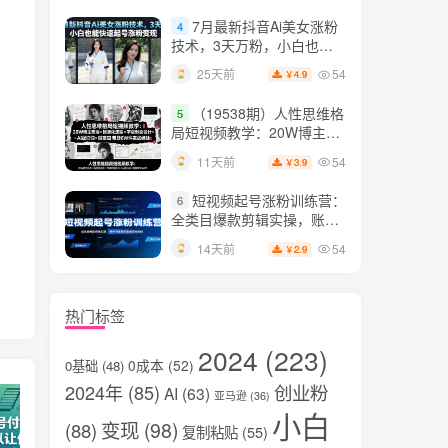
片，掌握脚本图片视频生成
7月最新抖音Ai美女涨粉
4
全流程
技术，3天万粉，小白也能
快速起号涨粉变现
54
25天前
4.9
￥
（19538期）人性思维格
5
局短视频教学：20W博主亲
授×标准化流程×字幕封面设
54
11天前
3.9
￥
计×AI提示词×橱窗带货6W
件实战经验
短视频起号涨粉训练营：
6
全类目爆款剪辑实操，账号
节奏规划复盘落地教程
54
14天前
2.9
￥
热门标签
2024
(223)
0成本
(52)
0基础
(48)
2024年
(85)
创业粉
AI
(63)
亚马逊
(36)
小白
变现
(98)
(88)
复制粘贴
(55)