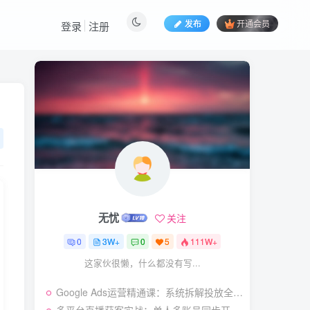
发布
开通会员
登录
注册
热门文章
视频号暴力变现玩法，感
1
人瞬间绘画赛道，手机电脑
均可
58
21天前
5.9
￥
（19404期）2026闲鱼
2
电商高需求卖法，长期稳定
可做，一单利润300
57
19天前
4.9
￥
无忧
关注
（19545期）AI短剧创
3
作：
0
3W+
0
5
111W+
ChatGPT+Seedance2.0教
55
11天前
2.9
￥
程，从零制作恶毒女配短
这家伙很懒，什么都没有写...
片，掌握脚本图片视频生成
7月最新抖音Ai美女涨粉
4
全流程
Google Ads运营精通课：系统拆解投放全流程，优化账户提升广告投产回报率
技术，3天万粉，小白也能
快速起号涨粉变现