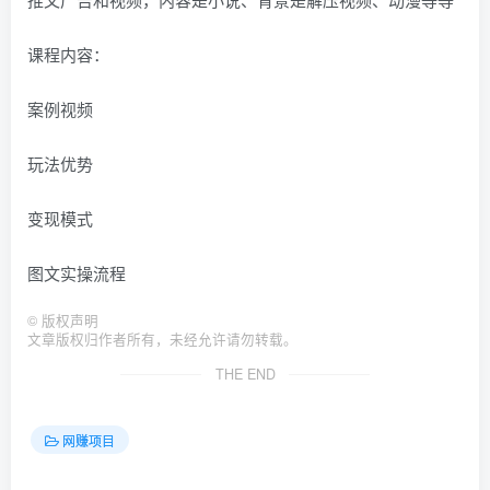
课程内容：
案例视频
玩法优势
变现模式
图文实操流程
©
版权声明
文章版权归作者所有，未经允许请勿转载。
THE END
网赚项目