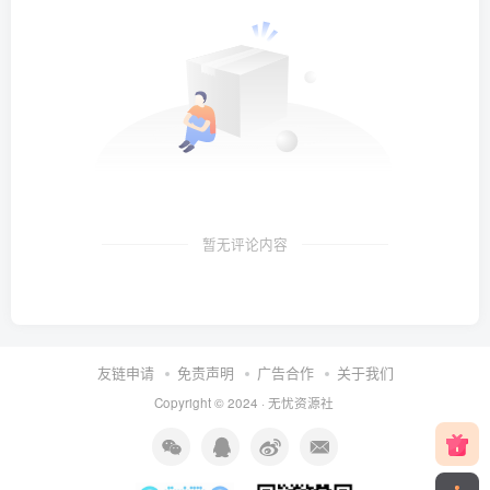
暂无评论内容
友链申请
免责声明
广告合作
关于我们
Copyright © 2024 ·
无忧资源社