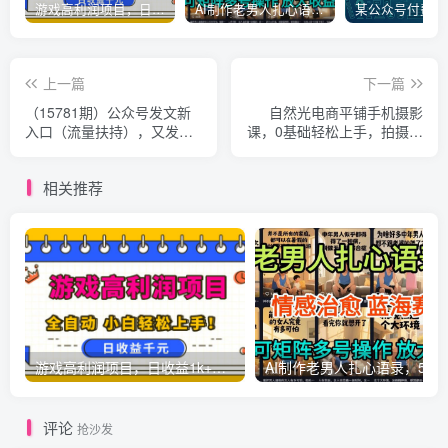
游戏高利润项目，日收益1k+，全自动，无需值守，解放双手，小白轻松上手【揭秘】
AI制作老男人扎心语录，5分钟一条，操作简单，流量非常大，保姆级教程
上一篇
下一篇
（15781期）公众号发文新
自然光电商平铺手机摄影
入口（流量扶持），又发现
课，0基础轻松上手，拍摄修
一个爆款赛道：美女赛道
图剪辑一站式实操教学，用
手机也能拍出高级感
相关推荐
游戏高利润项目，日收益1k+，全自动，无需值守，解放双手，小白轻松上手【揭秘】
AI制作老男人扎心语录，5分钟一条，操
评论
抢沙发