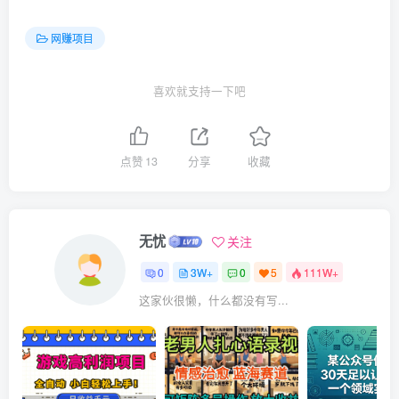
网赚项目
喜欢就支持一下吧
点赞
13
分享
收藏
无忧
关注
0
3W+
0
5
111W+
这家伙很懒，什么都没有写...