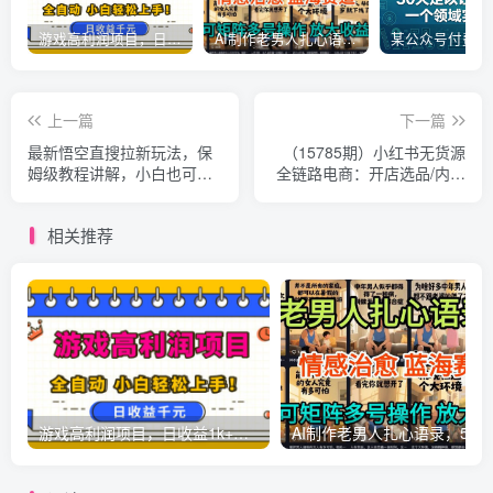
游戏高利润项目，日收益1k+，全自动，无需值守，解放双手，小白轻松上手【揭秘】
AI制作老男人扎心语录，5分钟一条，操作简单，流量非常大，保姆级教程
上一篇
下一篇
最新悟空直搜拉新玩法，保
（15785期）小红书无货源
姆级教程讲解，小白也可以
全链路电商：开店选品/内容
日入四位数
制作/零库存+高转化轻资产
模式
相关推荐
游戏高利润项目，日收益1k+，全自动，无需值守，解放双手，小白轻松上手【揭秘】
AI制作老男人扎心语录，5分钟一条，操