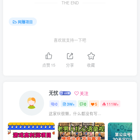
THE END
网赚项目
喜欢就支持一下吧
点赞
15
分享
收藏
无忧
关注
0
3W+
0
5
111W+
这家伙很懒，什么都没有写...