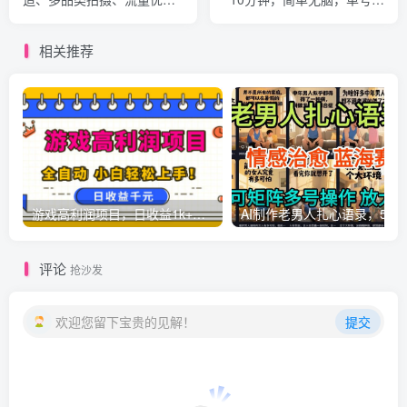
与账号盈利实战指南
益70+，全自动矩阵挂G【揭
秘】
相关推荐
游戏高利润项目，日收益1k+，全自动，无需值守，解放双手，小白轻松上手【揭秘】
AI制作老男人扎心语录，5分钟一条，操
评论
抢沙发
欢迎您留下宝贵的见解！
提交