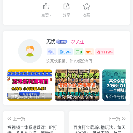
点赞
7
分享
收藏
无忧
关注
0
3W+
0
5
111W+
这家伙很懒，什么都没有写...
游戏高利润项目，日收益1k+，全自动，无需值守，解放双手，小白轻松上手【揭秘】
AI制作老男人扎心语录，5分钟一条，操作简单，流量非常大，保姆级教程
上一篇
下一篇
短视频全体系运营课：IP打
百度打金最新0撸玩法，每天
造、多品类拍摄、流量优化
10分钟，简单无脑，单号收