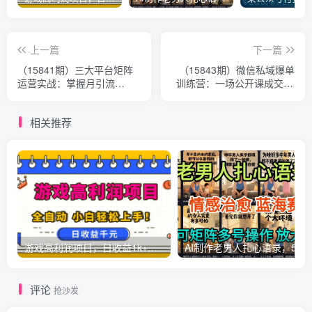
上一篇
下一篇
（15841期）三大平台矩阵
（15843期）微信私域爆单
运营实战：掌握月引流
训练营：一场公开课成交33
10000+线索的矩阵打法与平
单案例，99元自动训练营批
台合规策略
量变现术
相关推荐
游戏高利润项目，日收益1k+，全自动，无需值守，解放双手，小白轻松上手【揭秘】
AI制作老男人扎心语录，5分钟一条，操
评论
抢沙发