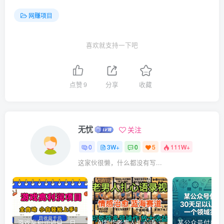
网赚项目
喜欢就支持一下吧
点赞
9
分享
收藏
无忧
关注
0
3W+
0
5
111W+
这家伙很懒，什么都没有写...
游戏高利润项目，日收益1k+，全自动，无需值守，解放双手，小白轻松上手【揭秘】
AI制作老男人扎心语录，5分钟一条，操作简单，流量非常大，保姆级教程