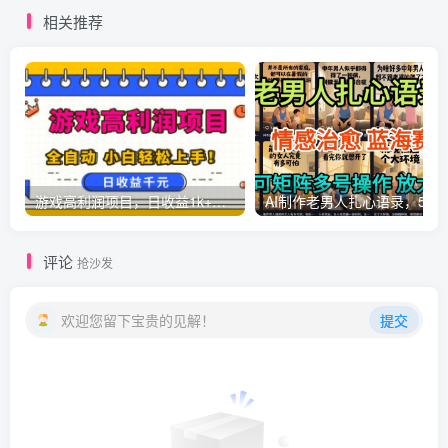
相关推荐
游戏高利润项目，日收益1k+，全自动，无需值守，解放双手，小白轻松上手【揭秘】
AI制作老男人扎心语录，5分钟一条，操
评论
抢沙发
欢迎您留下宝贵的见解！
提交