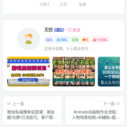
点赞
6
分享
收藏
无忧
关注
0
3W+
0
5
111W+
这家伙很懒，什么都没有写...
游戏高利润项目，日收益1k+，全自动，无需值守，解放双手，小白轻松上手【揭秘】
AI制作老男人扎心语录，5分钟一条，操作简单，流量非常大，保姆级教程
上一篇
下一篇
微信私域爆单运营课：朋友
Animate动画制作全流程：
圈/社群/引流技巧，客户管理
人物场景绘制+AI辅助+配音
与爆款产品设计
特效与小说联动创作教学