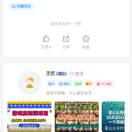
网赚项目
喜欢就支持一下吧
点赞
6
分享
收藏
无忧
关注
0
3W+
0
5
111W+
这家伙很懒，什么都没有写...
游戏高利润项目，日收益1k+，全自动，无需值守，解放双手，小白轻松上手【揭秘】
AI制作老男人扎心语录，5分钟一条，操作简单，流量非常大，保姆级教程