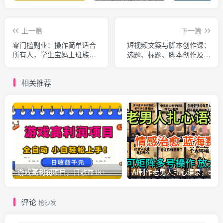
上一篇
下一篇
零门槛副业！操作简单适合
短视频文案与脚本创作课：
所有人，学生宝妈上班族都
选题、标题、脚本创作及文
可以做，上手快，单日1k睡
案修改等助力打造优质视频
后收益【揭秘】
内容
相关推荐
游戏高利润项目，日收益1k+，全自动，无需值守，解放双手，小白轻松上手【揭秘】
AI制作老男人扎心语录，5分钟一条，操
评论
抢沙发