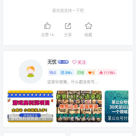
喜欢就支持一下吧
点赞
14
分享
收藏
无忧
关注
0
3W+
0
5
111W+
这家伙很懒，什么都没有写...
游戏高利润项目，日收益1k+，全自动，无需值守，解放双手，小白轻松上手【揭秘】
AI制作老男人扎心语录，5分钟一条，操作简单，流量非常大，保姆级教程