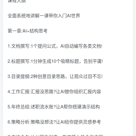
课程大纲
全面系统地讲解一课带你入门AI世界
第一章:AI+结构思考
1.文档撰写:1个提问公式，AI自动编写各类文档!
2.标题撰写:1分钟生成10个吸睛标题，告别平庸!
3.目录提纲:2种创意目录思路，让观众过目不忘!
4.工作汇报:汇报没思路?让AI替你组织汇报内容
5.年终总结:述职流水账?让A帮你搭建演示结构
6.策略分析:策略没想法?让AI给你提供灵感参考