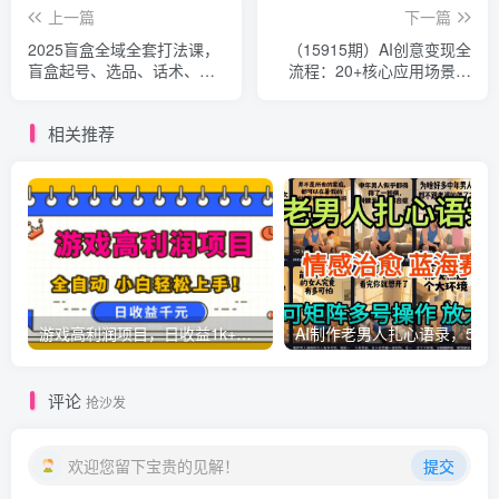
上一篇
下一篇
2025盲盒全域全套打法课，
（15915期）AI创意变现全
盲盒起号、选品、话术、私
流程：20+核心应用场景，
域等
快速掌握AI内容创作，实现
流量变现
相关推荐
游戏高利润项目，日收益1k+，全自动，无需值守，解放双手，小白轻松上手【揭秘】
AI制作老男人扎心语录，5分钟一条，操
评论
抢沙发
欢迎您留下宝贵的见解！
提交