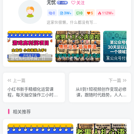
无忧
关注
0
3W+
0
5
112W+
这家伙很懒，什么都没有写...
游戏高利润项目，日收益1k+，全自动，无需值守，解放双手，小白轻松上手【揭秘】
AI制作老男人扎心语录，5分钟一条，操作简单，流量非常大，保姆级教程
上一篇
下一篇
小红书新手精细化运营课
从0到1短视频创作变现必修
程，每天抽空操作三小时，
课，跟随时代趋势，人人需
零基础小白轻松上手
要的技能
相关推荐