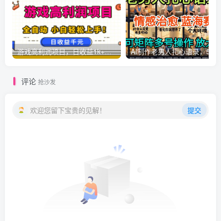
游戏高利润项目，日收益1k+，全自动，无需值守，解放双手，小白轻松上手【揭秘】
AI制作老男人扎心语录，5分钟一条，操
评论
抢沙发
欢迎您留下宝贵的见解！
提交