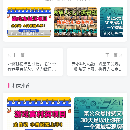
游戏高利润项目，日收益1k+，全自动，无需值守，解放双手，小白轻松上手【揭秘】
AI制作老男人扎心语录，5分钟一条，操作简单，流量非常大，保姆级教程
上一篇
下一篇
豆瓣打精准创业粉，老平台
去水印小程序+流量主变现，
有老平台优势，努力做日进
收益无上限，执行力决定收
500+流量不是问题
入
相关推荐