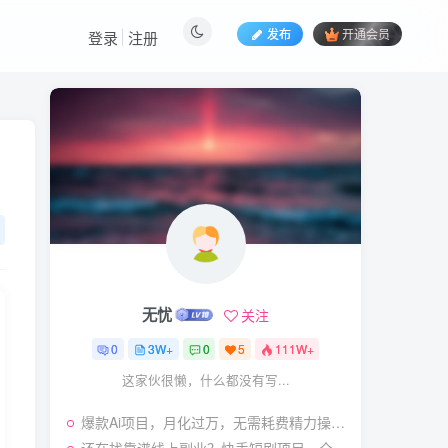
发布
开通会员
登录
注册
热门文章
视频号暴力变现玩法，感
1
人瞬间绘画赛道，手机电脑
均可
58
24天前
5.9
￥
（19404期）2026闲鱼
2
电商高需求卖法，长期稳定
可做，一单利润300
57
22天前
4.9
￥
无忧
关注
（19545期）AI短剧创
3
作：
0
3W+
0
5
111W+
ChatGPT+Seedance2.0教
55
14天前
2.9
￥
这家伙很懒，什么都没有写...
程，从零制作恶毒女配短
片，掌握脚本图片视频生成
某大佬的线下闭门课｜商
4
全流程
爆款Ai项目，月化过万，无需耗费精力操作，稳健实现每月增收
业推理与底层逻辑・内容创