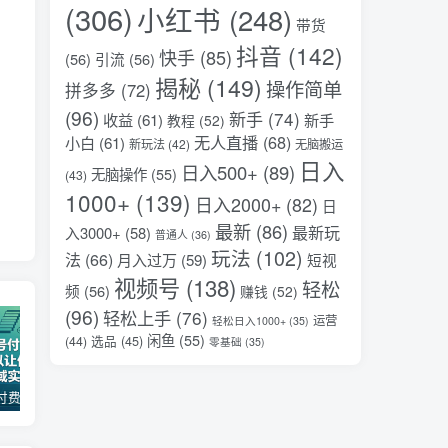
(306)
小红书
(248)
带货
抖音
(142)
快手
(85)
(56)
引流
(56)
揭秘
(149)
操作简单
拼多多
(72)
(96)
新手
(74)
收益
(61)
新手
教程
(52)
无人直播
(68)
小白
(61)
新玩法
(42)
无脑搬运
日入
日入500+
(89)
无脑操作
(55)
(43)
1000+
(139)
日入2000+
(82)
日
最新
(86)
最新玩
入3000+
(58)
普通人
(36)
玩法
(102)
法
(66)
月入过万
(59)
短视
视频号
(138)
轻松
频
(56)
赚钱
(52)
(96)
轻松上手
(76)
运营
轻松日入1000+
(35)
闲鱼
(55)
选品
(45)
(44)
零基础
(35)
某公众号付费文章：30天足以让你在任何一个领域实现突破
（17411期）宠物行业六套实战课：抖音小红书双平台，剪辑直播全打通，学完宠物赛道月入3万+
2026全域投放进阶杭州3月线下课，抖音巨量千川进阶提升，撬动自然流量、连爆短视频、提升ROI