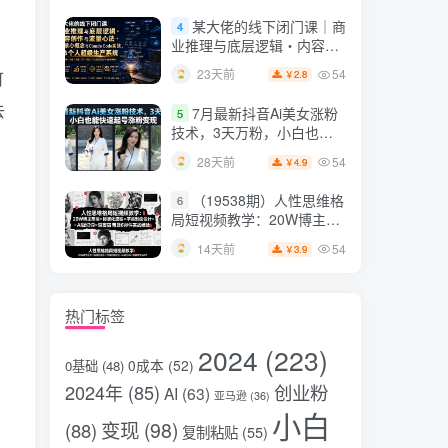
片，掌握脚本图片视频生成
某大佬的线下闭门课｜商
4
全流程
业推理与底层逻辑・内容创
作与流量心法・AI核心概念
54
23天前
可
2.8
￥
与Claude Code实战，打造
个人超级生产系统【录音
去
7月最新抖音Ai美女涨粉
5
+图片】
技术，3天万粉，小白也能
快速起号涨粉变现
54
28天前
4.9
￥
（19538期）人性思维格
6
局短视频教学：20W博主亲
授×标准化流程×字幕封面设
54
14天前
3.9
￥
计×AI提示词×橱窗带货6W
件实战经验
热门标签
2024
(223)
0成本
(52)
0基础
(48)
2024年
(85)
创业粉
AI
(63)
亚马逊
(36)
小白
变现
(98)
(88)
复制粘贴
(55)