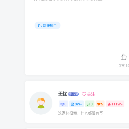
网赚项目
点赞
1
无忧
关注
0
3W+
0
5
111W+
这家伙很懒，什么都没有写...