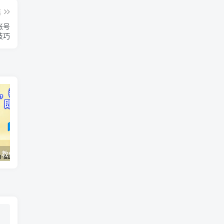
篇
账号
技巧
AI变现实战课，教你如何利用AI快速賺钱，即使你是新手
2026全域投放进阶杭州3月线下课，抖音巨量千川进阶提升，撬动自然流量、连爆短视频、提升ROI