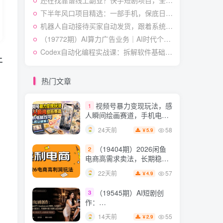
还在找靠谱线上副业？快手短剧项目，全程自动发布内容，不用熬夜做视频，轻松日入500+【揭秘】
作与流量心法・AI核心概念
54
23天前
2.8
￥
与Claude Code实战，打造
下半年风口项目精选：一部手机，保底日入500+，做就有收益，长期稳定！【揭秘】
个人超级生产系统【录音
机器人自动接待买家自动发货，跟着系统学拼多多虚拟月入1-5W【揭秘】
7月最新抖音Ai美女涨粉
5
+图片】
技术，3天万粉，小白也能
（19772期）AI算力广告业务｜AI时代个人或工作室新赛道
快速起号涨粉变现
54
28天前
Codex自动化编程实战课：拆解软件基础操作，搭配实用插件快速掌握AI代码编写能力
4.9
￥
上
（19538期）人性思维格
6
局短视频教学：20W博主亲
热门文章
授×标准化流程×字幕封面设
54
14天前
3.9
￥
计×AI提示词×橱窗带货6W
视频号暴力变现玩法，感
1
件实战经验
人瞬间绘画赛道，手机电脑
均可
58
24天前
5.9
￥
（19404期）2026闲鱼
2
电商高需求卖法，长期稳定
可做，一单利润300
57
22天前
4.9
￥
（19545期）AI短剧创
3
作：
ChatGPT+Seedance2.0教
55
14天前
2.9
￥
程，从零制作恶毒女配短