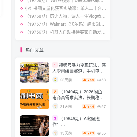
（19759期） AI+短视频｜DeepSeek即梦豆包小云雀全工具教学，从账号定位到剪映剪辑，零基础也能快速上手做爆款
授×标准化流程×字幕封面设
54
13天前
3.9
￥
计×AI提示词×橱窗带货6W
小红书图文量化获客实战课：单人二十台设备矩阵搭建，标准化流程高效批量引流获客
件实战经验
（19758期）历史人物，诗人一生Vlog教学， AI制作丨伙伴计划丨精选收益丨商单收徒 ，新领域红利期，抓紧做
短视频起号涨粉训练营：
5
全类目爆款剪辑实操，账号
（19757期）Walmart（沃尔玛）超市浏览标注项目，单账号日收益20+ 单电脑日收益可达1000+带分佣机制
节奏规划复盘落地教程
54
15天前
（19756期）机器人自动接待买家自动发货，跟着系统学拼多多虚拟月入1-5万
2.9
￥
某大佬的线下闭门课｜商
6
业推理与底层逻辑・内容创
热门文章
作与流量心法・AI核心概念
54
22天前
2.8
￥
与Claude Code实战，打造
视频号暴力变现玩法，感
1
个人超级生产系统【录音
人瞬间绘画赛道，手机电脑
+图片】
均可
58
23天前
5.9
￥
（19404期）2026闲鱼
2
电商高需求卖法，长期稳定
可做，一单利润300
57
21天前
4.9
￥
（19545期）AI短剧创
3
作：
ChatGPT+Seedance2.0教
55
13天前
2.9
￥
程，从零制作恶毒女配短