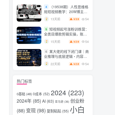
片，掌握脚本图片视频生成
（19538期）人性思维格
4
全流程
局短视频教学：20W博主亲
授×标准化流程×字幕封面设
54
13天前
3.9
￥
计×AI提示词×橱窗带货6W
件实战经验
短视频起号涨粉训练营：
5
全类目爆款剪辑实操，账号
节奏规划复盘落地教程
54
15天前
2.9
￥
某大佬的线下闭门课｜商
6
业推理与底层逻辑・内容创
作与流量心法・AI核心概念
54
22天前
2.8
￥
与Claude Code实战，打造
个人超级生产系统【录音
+图片】
热门标签
2024
(223)
0成本
(52)
0基础
(48)
2024年
(85)
创业粉
AI
(63)
亚马逊
(36)
小白
变现
(98)
(88)
复制粘贴
(55)