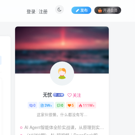
发布
开通会员
登录
注册
热门文章
视频号暴力变现玩法，感
1
人瞬间绘画赛道，手机电脑
均可
58
23天前
5.9
￥
（19404期）2026闲鱼
2
电商高需求卖法，长期稳定
可做，一单利润300
57
21天前
4.9
￥
无忧
关注
（19545期）AI短剧创
3
作：
0
3W+
0
5
111W+
ChatGPT+Seedance2.0教
55
13天前
2.9
￥
这家伙很懒，什么都没有写...
程，从零制作恶毒女配短
片，掌握脚本图片视频生成
（19538期）人性思维格
4
全流程
AI Agent智能体全阶实战课，从原理到实操，手把手搭建可自动运行的AI Agent
局短视频教学：20W博主亲