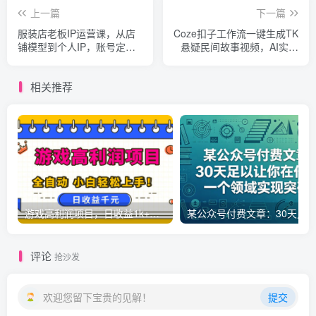
上一篇
下一篇
服装店老板IP运营课，从店
Coze扣子工作流一键生成TK
铺模型到个人IP，账号定
悬疑民间故事视频，AI实操
位、流量密码及店设、品设
教学+保姆级教程
等实用内容
相关推荐
游戏高利润项目，日收益1k+，全自动，无需值守，解放双手，小白轻松上手【揭秘】
评论
抢沙发
欢迎您留下宝贵的见解！
提交