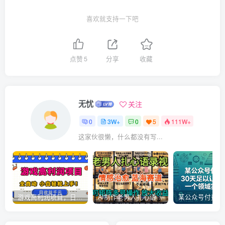
喜欢就支持一下吧
点赞
5
分享
收藏
无忧
关注
0
3W+
0
5
111W+
这家伙很懒，什么都没有写...
游戏高利润项目，日收益1k+，全自动，无需值守，解放双手，小白轻松上手【揭秘】
AI制作老男人扎心语录，5分钟一条，操作简单，流量非常大，保姆级教程