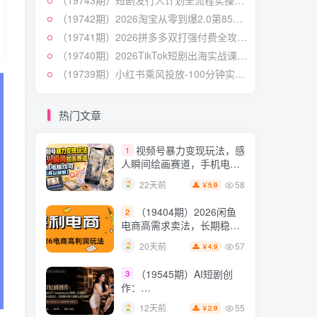
（19743期）短剧发行人计划全流程实操教程；从账号定位到选剧剪辑再到发布技巧，零基础也能快速上手出单
54
26天前
4.9
￥
（19742期）2026淘宝从零到爆2.0第85期；主推款五项高权重初始设置，改销量评晒秒单快速破零积累基础权重
（19538期）人性思维格
5
（19741期）2026拼多多双打强付费全攻略-62期；成本推广加托管双剑合璧，系统讲解7种付费玩法优劣势与选择策略
局短视频教学：20W博主亲
（19740期）2026TikTok短剧出海实战课：IAA广告分账×IAP付费变现×账号搭建×平台规则×双轨爆发×回款全流程
授×标准化流程×字幕封面设
54
12天前
3.9
￥
（19739期）小红书乘风投放-100分钟实操课｜开户返点·标准投搭建·莱卡定向，新店建模撬动笔记自然流量全套教学
计×AI提示词×橱窗带货6W
件实战经验
短视频起号涨粉训练营：
6
全类目爆款剪辑实操，账号
热门文章
节奏规划复盘落地教程
54
15天前
2.9
￥
视频号暴力变现玩法，感
1
人瞬间绘画赛道，手机电脑
均可
58
22天前
5.9
￥
（19404期）2026闲鱼
2
电商高需求卖法，长期稳定
可做，一单利润300
57
20天前
4.9
￥
（19545期）AI短剧创
3
作：
ChatGPT+Seedance2.0教
55
12天前
2.9
￥
程，从零制作恶毒女配短