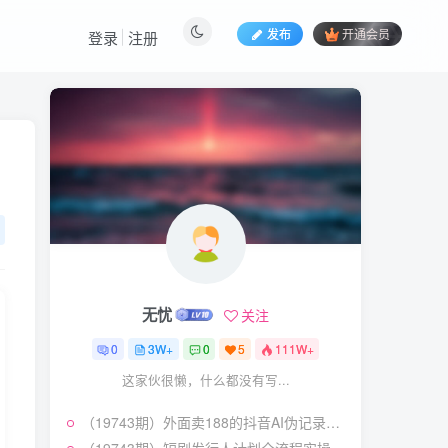
发布
开通会员
登录
注册
热门文章
视频号暴力变现玩法，感
1
人瞬间绘画赛道，手机电脑
均可
58
22天前
5.9
￥
（19404期）2026闲鱼
2
电商高需求卖法，长期稳定
可做，一单利润300
57
20天前
4.9
￥
无忧
关注
（19545期）AI短剧创
3
作：
0
3W+
0
5
111W+
ChatGPT+Seedance2.0教
55
12天前
2.9
￥
程，从零制作恶毒女配短
这家伙很懒，什么都没有写...
片，掌握脚本图片视频生成
7月最新抖音Ai美女涨粉
4
全流程
（19743期）外面卖188的抖音AI伪记录片赛道掘金全攻略；从选题到发布十一大环节拆解，零基础也能做出高流量真实感内容
技术，3天万粉，小白也能
快速起号涨粉变现