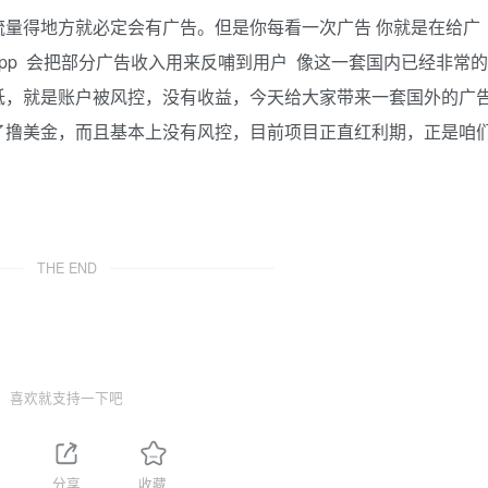
量得地方就必定会有广告。但是你每看一次广告 你就是在给广
pp 会把部分广告收入用来反哺到用户 像这一套国内已经非常的
低，就是账户被风控，没有收益，今天给大家带来一套国外的广
了撸美金，而且基本上没有风控，目前项目正直红利期，正是咱
THE END
喜欢就支持一下吧
1
分享
收藏