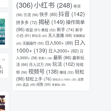
(306)
小红书
(248)
带货
抖音
(142)
快手
(85)
(56)
引流
(56)
揭秘
(149)
操作简单
拼多多
(72)
(96)
新手
(74)
收益
(61)
新手
教程
(52)
无人直播
(68)
小白
(61)
新玩法
(42)
无脑搬运
日入
某公众号付费文章：30天足以让你在任何一个领域实现突破
2026全域投放进阶杭州3月线下课，抖音巨量千川进阶提升，撬动自然流量、连爆短视频、提升ROI
（17411期）宠物行业六套实战课：抖音小红书双平台，剪辑直播全打通，学完宠物赛道月入3万+
日入500+
(89)
无脑操作
(55)
(43)
1000+
(139)
日入2000+
(82)
日
最新
(86)
最新玩
入3000+
(58)
普通人
(36)
篇
玩法
(102)
法
(66)
月入过万
(59)
短视
现，
视频号
(138)
轻松
秘】
频
(56)
赚钱
(52)
(96)
轻松上手
(76)
运营
轻松日入1000+
(35)
闲鱼
(55)
选品
(45)
(44)
零基础
(35)