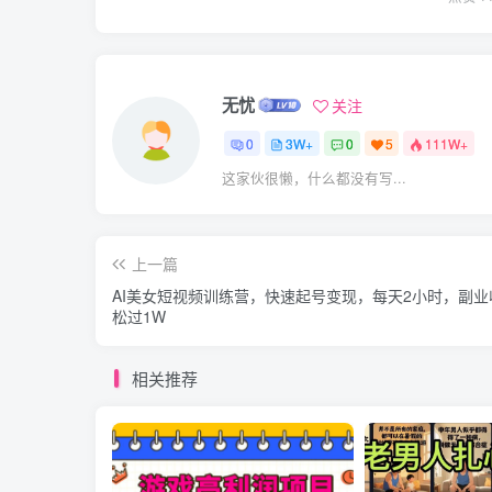
无忧
关注
0
3W+
0
5
111W+
这家伙很懒，什么都没有写...
上一篇
AI美女短视频训练营，快速起号变现，每天2小时，副业
松过1W
相关推荐