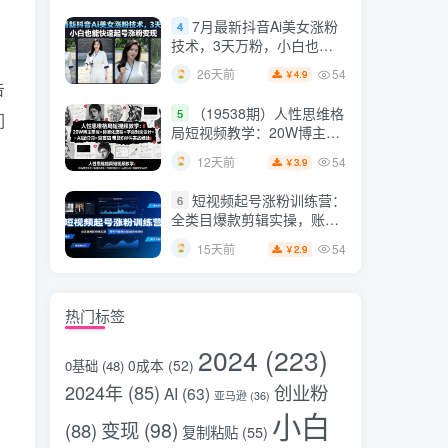
片，掌握脚本图片视频生成
7月最新抖音Ai美女涨粉
4
全流程
技术，3天万粉，小白也能
快速起号涨粉变现
54
26天前
4.9
￥
告
（19538期）人性思维格
5
们
局短视频教学：20W博主亲
授×标准化流程×字幕封面设
54
12天前
3.9
￥
计×AI提示词×橱窗带货6W
件实战经验
短视频起号涨粉训练营：
6
全类目爆款剪辑实操，账号
节奏规划复盘落地教程
54
15天前
2.9
￥
热门标签
2024
(223)
0成本
(52)
0基础
(48)
2024年
(85)
创业粉
AI
(63)
亚马逊
(36)
小白
变现
(98)
(88)
复制粘贴
(55)