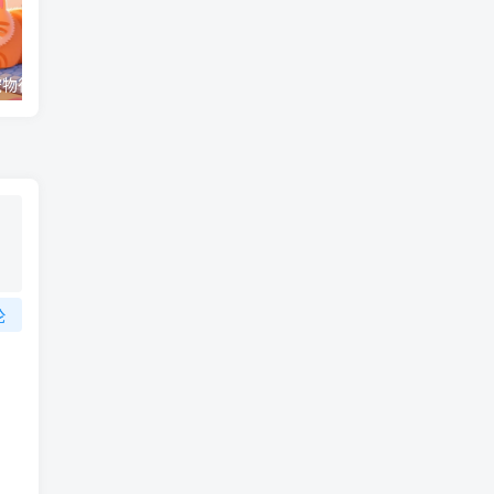
（17411期）宠物行业六套实战课：抖音小红书双平台，剪辑直播全打通，学完宠物赛道月入3万+
抖音旗下小说平台0撸新玩法，每天挂G60分钟，简单无脑，日入2张【揭秘】
论