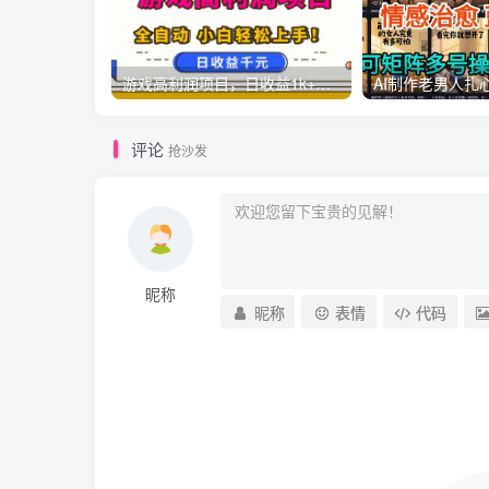
游戏高利润项目，日收益1k+，全自动，无需值守，解放双手，小白轻松上手【揭秘】
评论
抢沙发
昵称
昵称
表情
代码