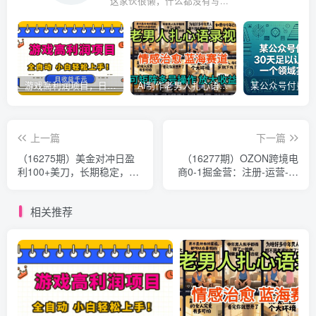
这家伙很懒，什么都没有写...
游戏高利润项目，日收益1k+，全自动，无需值守，解放双手，小白轻松上手【揭秘】
AI制作老男人扎心语录，5分钟一条，操作简单，流量非常大，保姆级教程
上一篇
下一篇
（16275期）美金对冲日盈
（16277期）OZON跨境电
利100+美刀，长期稳定，小
商0-1掘金营：注册-运营-物
白也可以轻松上手，稳赚不
流全链路体系，60天快速出
赔【杰...
单月营收8w
相关推荐