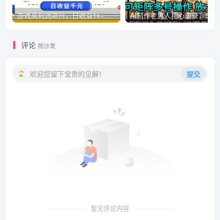
游戏高利润项目，日收益1k+，全自动，无需值守，解放双手，小白轻松上手【揭秘】
AI制作老男人扎心语录，5分钟一条，操
评论
抢沙发
欢迎您留下宝贵的见解！
提交
暂无评论内容