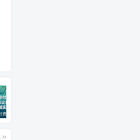
某公众号付费文章：30天足以让你在任何一个领域实现突破
（18012期）AI脱口秀爆款玩法课：抖音注册养号+AI人物图生成+爆款视频制作，零基础快速上手起号
某大V大案纪实解说视频教学，可做伙伴计划、撸精选收益，视频号和支付宝分成计划均可
篇