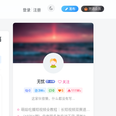
发布
开通会员
登录
注册
热门文章
搞
视频号暴力变现玩法，感
1
人瞬间绘画赛道，手机电脑
均可
58
24天前
5.9
￥
（19404期）2026闲鱼
2
电商高需求卖法，长期稳定
可做，一单利润300
57
21天前
4.9
￥
无忧
关注
（19545期）AI短剧创
3
作：
0
3W+
0
5
111W+
ChatGPT+Seedance2.0教
55
13天前
2.9
￥
这家伙很懒，什么都没有写...
程，从零制作恶毒女配短
片，掌握脚本图片视频生成
（19538期）人性思维格
4
全流程
萌娃吃播短视频全教程｜长短视频双赛道实操，图文+视频零基础保姆式教学，伙伴计划-收徒-商单等多种变现方式
局短视频教学：20W博主亲