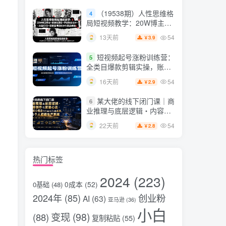
片，掌握脚本图片视频生成
（19538期）人性思维格
4
全流程
局短视频教学：20W博主亲
授×标准化流程×字幕封面设
54
13天前
3.9
￥
计×AI提示词×橱窗带货6W
件实战经验
短视频起号涨粉训练营：
5
全类目爆款剪辑实操，账号
节奏规划复盘落地教程
54
16天前
2.9
￥
某大佬的线下闭门课｜商
6
业推理与底层逻辑・内容创
作与流量心法・AI核心概念
54
22天前
2.8
￥
与Claude Code实战，打造
个人超级生产系统【录音
+图片】
热门标签
2024
(223)
0成本
(52)
0基础
(48)
2024年
(85)
创业粉
AI
(63)
亚马逊
(36)
小白
变现
(98)
(88)
复制粘贴
(55)