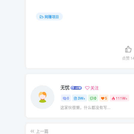
网赚项目
点赞
1
无忧
关注
0
3W+
0
5
111W+
这家伙很懒，什么都没有写...
上一篇