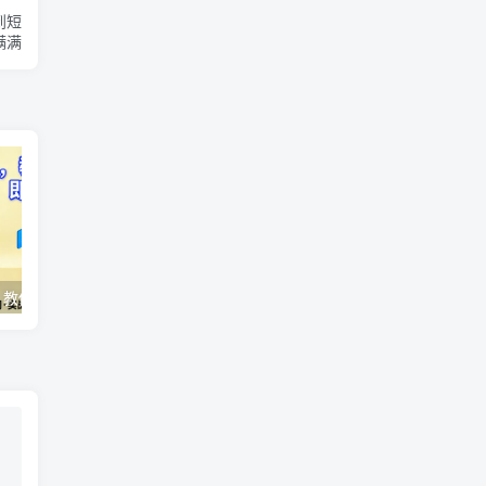
到短
满满
AI变现实战课，教你如何利用AI快速賺钱，即使你是新手
（17411期）宠物行业六套实战课：抖音小红书双平台，剪辑直播全打通，学完宠物赛道月入3万+