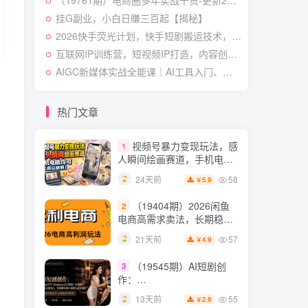
（19761期）电商圈多年实战干货-更新2026：多位资深师兄实战干货/覆盖全域平台，中小卖家可复制的盈利指南
授×标准化流程×字幕封面设
54
13天前
3.9
￥
计×AI提示词×橱窗带货6W
挂G副业，小白日賺三百起【揭秘】
件实战经验
2026快手荧光计划，快手短剧搬运技术，条条过原创，新号和老号0粉都可以做，有播放量就能賺到钱
短视频起号涨粉训练营：
5
全类目爆款剪辑实操，账号
互联网IP训练营，短视频IP打造，内容创作运营
节奏规划复盘落地教程
54
16天前
AIGC新媒体实战全能课｜AI工具入门、短视频全流程制作、主流绘图软件实操、数字人商业视频落地教程
2.9
￥
某大佬的线下闭门课｜商
6
业推理与底层逻辑・内容创
热门文章
作与流量心法・AI核心概念
54
22天前
2.8
￥
与Claude Code实战，打造
视频号暴力变现玩法，感
1
个人超级生产系统【录音
人瞬间绘画赛道，手机电脑
+图片】
均可
58
24天前
5.9
￥
（19404期）2026闲鱼
2
电商高需求卖法，长期稳定
可做，一单利润300
57
21天前
4.9
￥
（19545期）AI短剧创
3
作：
ChatGPT+Seedance2.0教
55
13天前
2.9
￥
程，从零制作恶毒女配短