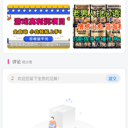
游戏高利润项目，日收益1k+，全自动，无需值守，解放双手，小白轻松上手【揭秘】
AI制作老男人扎心语录，5分钟一条，操
评论
抢沙发
欢迎您留下宝贵的见解！
提交