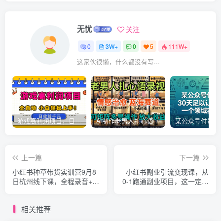
无忧
关注
0
3W+
0
5
111W+
这家伙很懒，什么都没有写...
游戏高利润项目，日收益1k+，全自动，无需值守，解放双手，小白轻松上手【揭秘】
AI制作老男人扎心语录，5分钟一条，操作简单，流量非常大，保姆级教程
上一篇
下一篇
小红书种草带货实训营9月8
小红书副业引流变现课，从
日杭州线下课，全程录音+字
0-1跑通副业项目，这一定能
幕，全网唯一小红书实战营
颠覆你传统的副业思维
相关推荐