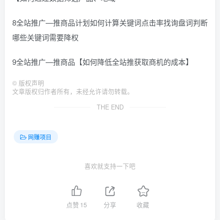
8全站推广—推商品计划如何计算关键词点击率找询盘词判断
哪些关键词需要降权
9全站推广—推商品【如何降低全站推获取商机的成本】
©
版权声明
文章版权归作者所有，未经允许请勿转载。
THE END
网赚项目
喜欢就支持一下吧
点赞
15
分享
收藏