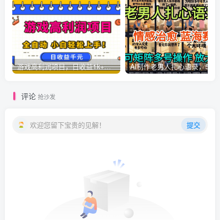
游戏高利润项目，日收益1k+，全自动，无需值守，解放双手，小白轻松上手【揭秘】
AI制作老男人扎心语录，5分钟一条，操
评论
抢沙发
欢迎您留下宝贵的见解！
提交