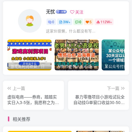
无忧
关注
0
3W+
0
5
112W+
这家伙很懒，什么都没有写...
游戏高利润项目，日收益1k+，全自动，无需值守，解放双手，小白轻松上手【揭秘】
AI制作老男人扎心语录，5分钟一条，操作简单，流量非常大，保姆级教程
上一篇
下一篇
虚拟电商——券商，踏踏实
暴力零撸项目小游戏试玩全
实日入3-5张，我愿称之为强
自动挂G单窗口收益30-50＋
大，小白可入
可矩阵操作【揭秘】
相关推荐