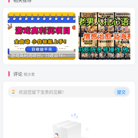
游戏高利润项目，日收益1k+，全自动，无需值守，解放双手，小白轻松上手【揭秘】
AI制作老男人扎心语录，5分钟一条，操
评论
抢沙发
欢迎您留下宝贵的见解！
提交