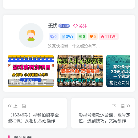
无忧
关注
0
3W+
0
5
111W+
这家伙很懒，什么都没有写...
游戏高利润项目，日收益1k+，全自动，无需值守，解放双手，小白轻松上手【揭秘】
AI制作老男人扎心语录，5分钟一条，操作简单，流量非常大，保姆级教程
上一篇
下一篇
（16349期）视频拍摄零全
影视号爆款运营课：账号定
流程课：从相机基础操作到
位，选剧技巧，文案创作，
电影构图、光影布光、分镜
剪映PR剪辑和影视解说避坑
头设计等
相关推荐