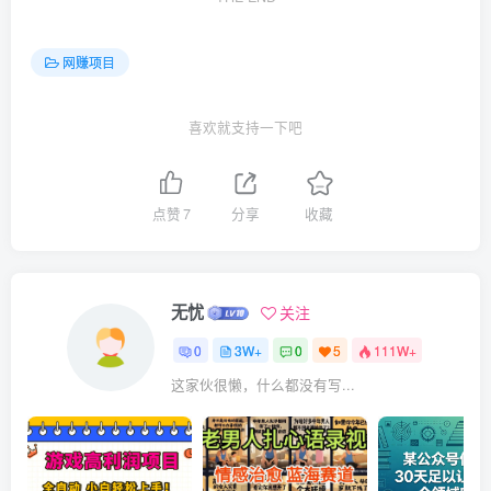
网赚项目
喜欢就支持一下吧
点赞
7
分享
收藏
无忧
关注
0
3W+
0
5
111W+
这家伙很懒，什么都没有写...