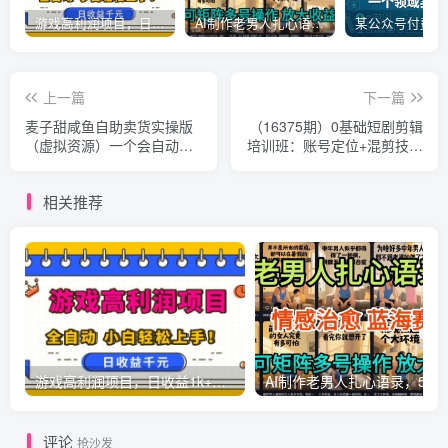
游戏高利润项目，日收益1k+，全自动，无需值守，解放双手，小白轻松上手【揭秘】
AI制作老男人扎心语录，5分钟一条，操作简单，流量非常大，保姆级教程
上一篇
下一篇
麦子甜咸鱼自助卖货实操版
（16375期）0基础短剧剪辑
（虚拟资源）一个会自动搞
培训班：账号定位+混剪技术
钱的机器
+多平台分发全流程，轻松月
入过万
相关推荐
游戏高利润项目，日收益1k+，全自动，无需值守，解放双手，小白轻松上手【揭秘】
AI制作老男人扎心语录，5分钟一条，操
评论
抢沙发