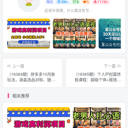
0
3W+
0
5
111W+
这家伙很懒，什么都没有写...
游戏高利润项目，日收益1k+，全自动，无需值守，解放双手，小白轻松上手【揭秘】
AI制作老男人扎心语录，5分钟一条，操作简单，流量非常大，保姆级教程
上一篇
下一篇
（16364期）拼多多10月新
（16365期）个人IP创富终
玩法，涵盖选品对标、链接
极课程：超级个体=摇钱树
布局、微付费推广，单店月
+印钞机，从「道」到「术」
利润破5万
层层递进
相关推荐