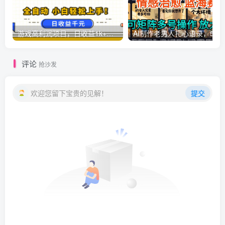
游戏高利润项目，日收益1k+，全自动，无需值守，解放双手，小白轻松上手【揭秘】
AI制作老男人扎心语录，5分钟一条，操
评论
抢沙发
欢迎您留下宝贵的见解！
提交