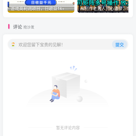
游戏高利润项目，日收益1k+，全自动，无需值守，解放双手，小白轻松上手【揭秘】
AI制作老男人扎心语录，5分钟一条，操
评论
抢沙发
欢迎您留下宝贵的见解！
提交
暂无评论内容