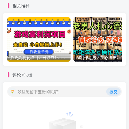
能，月入5万+
本高回报
相关推荐
游戏高利润项目，日收益1k+，全自动，无需值守，解放双手，小白轻松上手【揭秘】
AI制作老男人扎心语录，5分钟一条，操
评论
抢沙发
欢迎您留下宝贵的见解！
提交