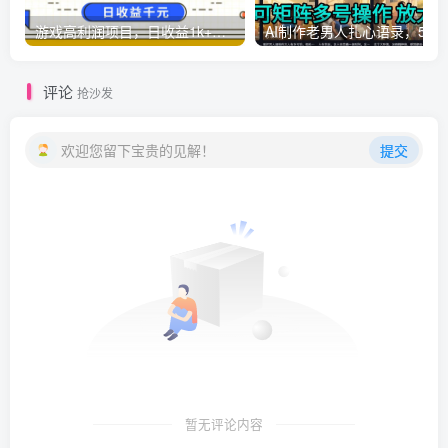
游戏高利润项目，日收益1k+，全自动，无需值守，解放双手，小白轻松上手【揭秘】
AI制作老男人扎心语录，5分钟一条，操
评论
抢沙发
欢迎您留下宝贵的见解！
提交
暂无评论内容