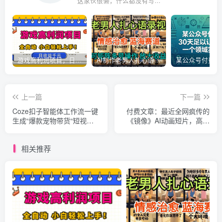
这家伙很懒，什么都没有写...
游戏高利润项目，日收益1k+，全自动，无需值守，解放双手，小白轻松上手【揭秘】
AI制作老男人扎心语录，5分钟一条，操作简单，流量非常大，保姆级教程
上一篇
下一篇
Coze扣子智能体工作流一键
付费文章：最近全网疯传的
生成“爆款宠物带货“短视
《镜像》AI动画短片，高阶
频，全流程保姆级教学
教程来了
相关推荐