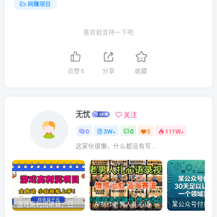
网赚项目
喜欢就支持一下吧
点赞
6
分享
收藏
无忧
关注
0
3W+
0
5
111W+
这家伙很懒，什么都没有写...
游戏高利润项目，日收益1k+，全自动，无需值守，解放双手，小白轻松上手【揭秘】
AI制作老男人扎心语录，5分钟一条，操作简单，流量非常大，保姆级教程