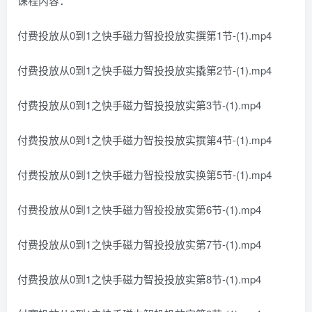
课程内容：
付费投放从0到1之快手磁力智投投放实撰第1节-(1).mp4
付费投放从0到1之快手磁力智投投放实撬第2节-(1).mp4
付费投放从0到1之快手磁力智投投放实第3节-(1).mp4
付费投放从0到1之快手磁力智投投放实撰第4节-(1).mp4
付费投放从0到1之快手磁力智投投放实换第5节-(1).mp4
付费投放从0到1之快手磁力智投投放实第6节-(1).mp4
付费投放从0到1之快手磁力智投投放实第7节-(1).mp4
付费投放从0到1之快手磁力智投投放实第8节-(1).mp4