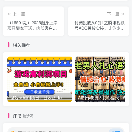
上一篇
下一篇
（16501期）2025翻身上岸
付赛投放从0到1之腾讯视频
项目脚本干活，内部客户经
号ADQ投放实操，让你少走
理内部开号，单人日收益
弯路
1000-300...
相关推荐
游戏高利润项目，日收益1k+，全自动，无需值守，解放双手，小白轻松上手【揭秘】
AI制作老男人扎心语录，5分钟一条，操
评论
抢沙发