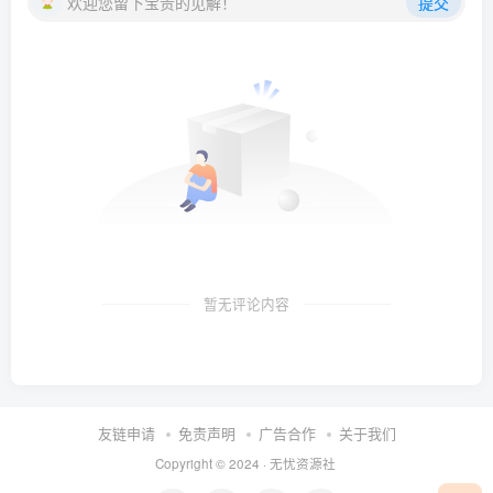
欢迎您留下宝贵的见解！
提交
暂无评论内容
友链申请
免责声明
广告合作
关于我们
Copyright © 2024 ·
无忧资源社