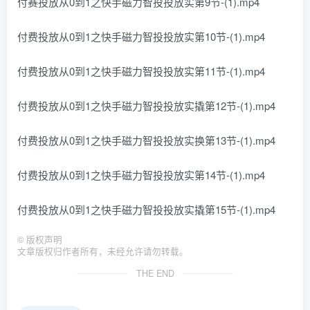
付赛投放从0到1之快手磁力智投投放实第9节-(1).mp4
付费投放从0到1之快手磁力智投投放实第10节-(1).mp4
付费投放从0到1之快手磁力智投投放实第11节-(1).mp4
付费投放从0到1之快手磁力智投投放实撬第12节-(1).mp4
付费投放从0到1之快手磁力智投投放实换第13节-(1).mp4
付费投放从0到1之快手磁力智投投放实第14节-(1).mp4
付费投放从0到1之快手磁力智投投放实撬第15节-(1).mp4
©
版权声明
文章版权归作者所有，未经允许请勿转载。
THE END