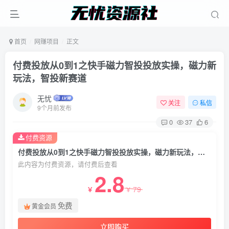
首页
网赚项目
正文
⁤‍⁤⁢​⁤‬⁤‌​⁢⁣‍‬⁤⁣‬​​⁤‬⁣‬⁤‬‍‍​⁢​‬⁡⁢⁣⁢​‍​⁤‬‬‌⁣付费投放从0到1之快手磁力智投投放实操，磁力新
玩法，智投新赛道
无忧
关注
私信
9个月前发布
0
37
6
付费资源
⁤‍⁤⁢​⁤‬⁤‌​⁢⁣‍‬⁤⁣‬​​⁤‬⁣‬⁤‬‍‍​⁢​‬⁡⁢⁣⁢​‍​⁤‬‬‌⁣付费投放从0到1之快手磁力智投投放实操，磁力新玩法，智投新赛道
此内容为付费资源，请付费后查看
2.8
79
￥
￥
免费
黄金会员
立即购买