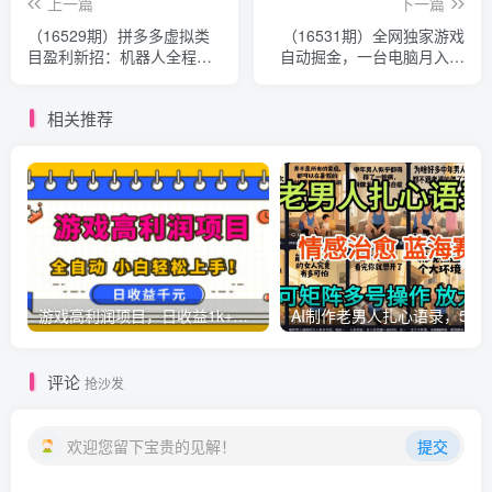
上一篇
下一篇
（16529期）拼多多虚拟类
（16531期）全网独家游戏
目盈利新招：机器人全程包
自动掘金，一台电脑月入万
办回复发货，轻松月入 1-
元，轻松简单稳定！
5W
相关推荐
游戏高利润项目，日收益1k+，全自动，无需值守，解放双手，小白轻松上手【揭秘】
AI制作老男人扎心语录，5分钟一条，操
评论
抢沙发
欢迎您留下宝贵的见解！
提交