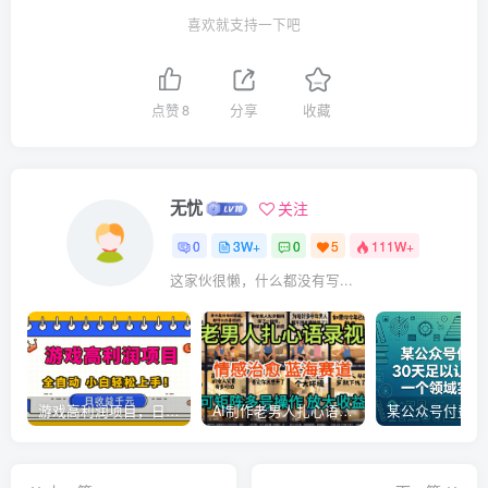
喜欢就支持一下吧
点赞
8
分享
收藏
无忧
关注
0
3W+
0
5
111W+
这家伙很懒，什么都没有写...
游戏高利润项目，日收益1k+，全自动，无需值守，解放双手，小白轻松上手【揭秘】
AI制作老男人扎心语录，5分钟一条，操作简单，流量非常大，保姆级教程