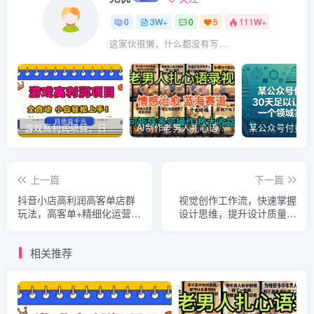
0
3W+
0
5
111W+
这家伙很懒，什么都没有写...
游戏高利润项目，日收益1k+，全自动，无需值守，解放双手，小白轻松上手【揭秘】
AI制作老男人扎心语录，5分钟一条，操作简单，流量非常大，保姆级教程
上一篇
下一篇
抖音小店高利润高客单店群
视觉创作工作流，快速掌握
玩法，高客单+精细化运营，
设计思维，提升设计质量和
抖店从搭建到运营的全流程
效率
相关推荐