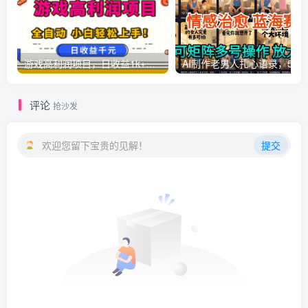
游戏高利润项目，日收益1k+，全自动，无需值守，解放双手，小白轻松上手【揭秘】
AI制作老男人扎心语录，5分钟一条，操
评论
抢沙发
欢迎您留下宝贵的见解！
提交