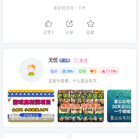
喜欢就支持一下吧
点赞
5
分享
收藏
无忧
关注
0
3W+
0
5
111W+
这家伙很懒，什么都没有写...
游戏高利润项目，日收益1k+，全自动，无需值守，解放双手，小白轻松上手【揭秘】
AI制作老男人扎心语录，5分钟一条，操作简单，流量非常大，保姆级教程