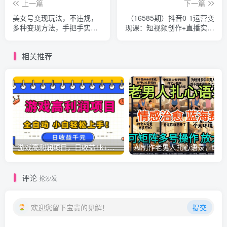
上一篇
下一篇
美女号变现玩法，不违规，
（16585期）抖音0-1运营变
多种变现方法，手把手实操
现课：短视频创作+直播实操
课
+口播剪辑+商品橱窗,单账号
月入2w
相关推荐
游戏高利润项目，日收益1k+，全自动，无需值守，解放双手，小白轻松上手【揭秘】
AI制作老男人扎心语录，5分钟一条，操
评论
抢沙发
欢迎您留下宝贵的见解！
提交