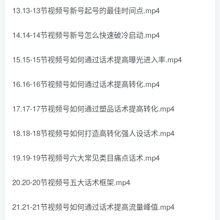
13.13-13节视频号新号起号的最佳时间点.mp4
14.14-14节视频号新号怎么快速破冷启动.mp4
15.15-15节视频号如何通过话术提高曝光进入率.mp4
16.16-16节视频号如何通过话术提高转化.mp4
17.17-17节视频号如何通过塑品话术提高转化.mp4
18.18-18节视频号如何打造高转化强人设话术.mp4
19.19-19节视频号六大常见类目痛点话术.mp4
20.20-20节视频号五大话术框架.mp4
21.21-21节视频号如何通过话术提高流量峰值.mp4