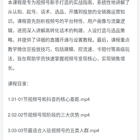
本课程是专为视频号新手打造的实战指南，系统性地讲解了
从认知、起号、话术、选品、开播到投放的全链路运营知
识。课程首先剖析视频号的平台特性、用户画像与流量逻
辑，进而深入讲解高转化话术的构建、人设打造与选品策
略，并提供了详细的直播开通与设置教程。最后，课程重点
教学微信豆投放技巧，包括建模、控流速、卡赔付等高级玩
法，旨在帮助学员快速掌握视频号变现核心，实现销售增
长。
课程目录：
1.01-01节视频号和抖音的核心差距.mp4
2.02-02节视频号现阶段的三大优势.mp4
3.03-03节最适合入驻视频号的五类人群.mp4