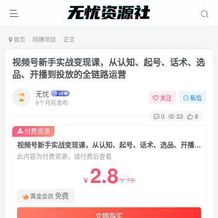
首页
网赚项目
正文
视频号新手实战变现课，从认知、起号、话术、选
品、开播到投放的全链路运营
无忧
关注
私信
9个月前发布
0
33
8
付费资源
视频号新手实战变现课，从认知、起号、话术、选品、开播到投放的全链路运营
此内容为付费资源，请付费后查看
2.8
79
￥
￥
免费
黄金会员
立即购买