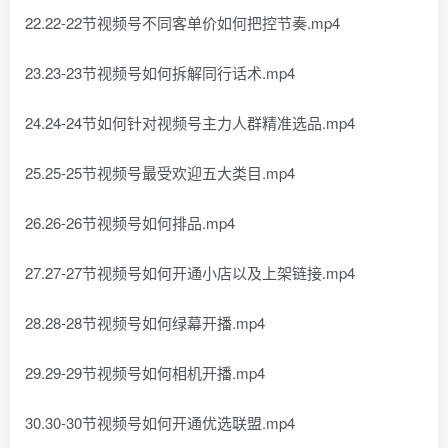
22.22-22节视频号不同客单价如何把控节奏.mp4
23.23-23节视频号如何拆解同行话术.mp4
24.24-24节如何针对视频号主力人群精准选品.mp4
25.25-25节视频号最受欢迎五大类目.mp4
26.26-26节视频号如何排品.mp4
27.27-27节视频号如何开通小店以及上架链接.mp4
28.28-28节视频号如何绿幕开播.mp4
29.29-29节视频号如何相机开播.mp4
30.30-30节视频号如何开通优选联盟.mp4