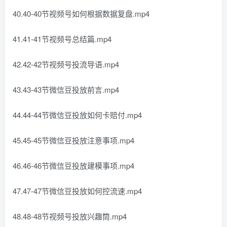
40.40-40节视频号如何根据数据复盘.mp4
41.41-41节视频号总结篇.mp4
42.42-42节视频号投流导语.mp4
43.43-43节微信豆投放前言.mp4
44.44-44节微信豆投放如何卡赔付.mp4
45.45-45节微信豆投放注意事项.mp4
46.46-46节微信豆投放建模事项.mp4
47.47-47节微信豆投放如何控流速.mp4
48.48-48节视频号投放兴趣筒.mp4