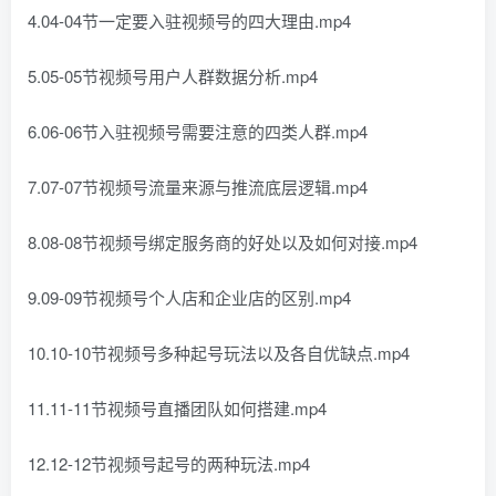
4.04-04节一定要入驻视频号的四大理由.mp4
5.05-05节视频号用户人群数据分析.mp4
6.06-06节入驻视频号需要注意的四类人群.mp4
7.07-07节视频号流量来源与推流底层逻辑.mp4
8.08-08节视频号绑定服务商的好处以及如何对接.mp4
9.09-09节视频号个人店和企业店的区别.mp4
10.10-10节视频号多种起号玩法以及各自优缺点.mp4
11.11-11节视频号直播团队如何搭建.mp4
12.12-12节视频号起号的两种玩法.mp4