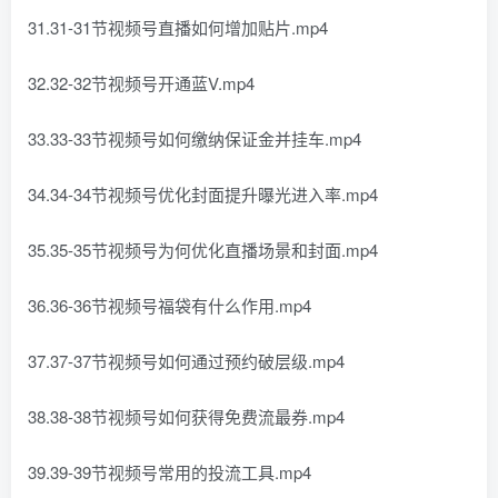
31.31-31节视频号直播如何增加贴片.mp4
32.32-32节视频号开通蓝V.mp4
33.33-33节视频号如何缴纳保证金并挂车.mp4
34.34-34节视频号优化封面提升曝光进入率.mp4
35.35-35节视频号为何优化直播场景和封面.mp4
36.36-36节视频号福袋有什么作用.mp4
37.37-37节视频号如何通过预约破层级.mp4
38.38-38节视频号如何获得免费流最券.mp4
39.39-39节视频号常用的投流工具.mp4