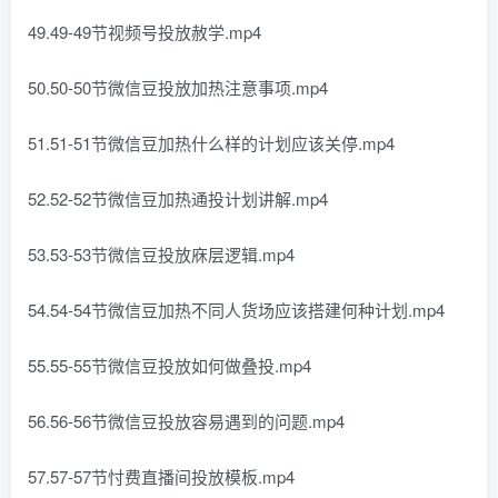
49.49-49节视频号投放赦学.mp4
50.50-50节微信豆投放加热注意事项.mp4
51.51-51节微信豆加热什么样的计划应该关停.mp4
52.52-52节微信豆加热通投计划讲解.mp4
53.53-53节微信豆投放庥层逻辑.mp4
54.54-54节微信豆加热不同人货场应该搭建何种计划.mp4
55.55-55节微信豆投放如何做叠投.mp4
56.56-56节微信豆投放容易遇到的问题.mp4
57.57-57节忖费直播间投放模板.mp4