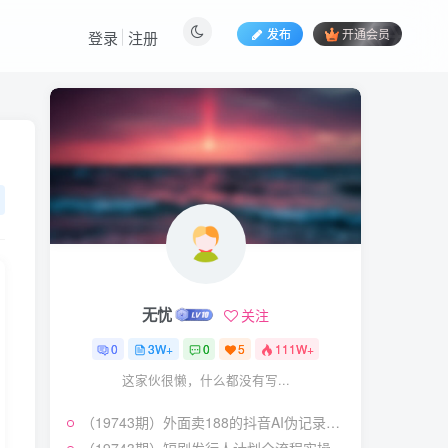
发布
开通会员
登录
注册
热门文章
视频号暴力变现玩法，感
1
人瞬间绘画赛道，手机电脑
均可
58
22天前
5.9
￥
（19404期）2026闲鱼
2
电商高需求卖法，长期稳定
可做，一单利润300
57
20天前
4.9
￥
无忧
关注
（19545期）AI短剧创
3
作：
0
3W+
0
5
111W+
ChatGPT+Seedance2.0教
55
12天前
2.9
￥
这家伙很懒，什么都没有写...
程，从零制作恶毒女配短
片，掌握脚本图片视频生成
7月最新抖音Ai美女涨粉
4
全流程
（19743期）外面卖188的抖音AI伪记录片赛道掘金全攻略；从选题到发布十一大环节拆解，零基础也能做出高流量真实感内容
技术，3天万粉，小白也能