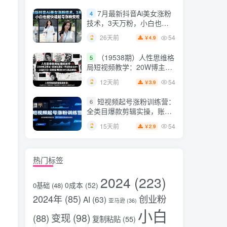
片，掌握脚本图片视频生成
7月最新抖音Ai美女涨粉
4
全流程
技术，3天万粉，小白也能
快速起号涨粉变现
54
26天前
4.9
￥
（19538期）人性思维格
5
局短视频教学：20W博主亲
授×标准化流程×字幕封面设
54
12天前
3.9
￥
计×AI提示词×橱窗带货6W
件实战经验
短视频起号涨粉训练营：
6
全类目爆款剪辑实操，账号
节奏规划复盘落地教程
54
15天前
2.9
￥
热门标签
2024
(223)
0成本
(52)
0基础
(48)
2024年
(85)
创业粉
AI
(63)
亚马逊
(36)
小白
变现
(98)
(88)
复制粘贴
(55)