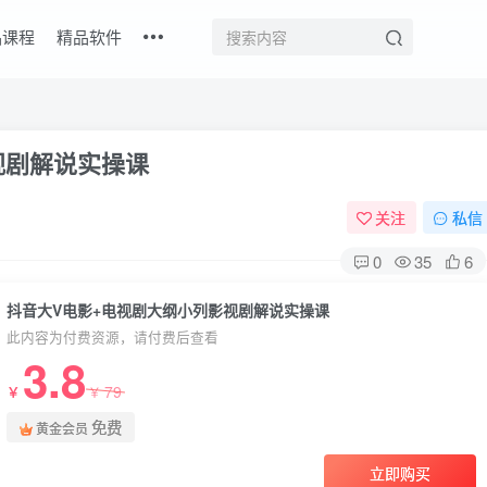
品课程
精品软件
视剧解说实操课
关注
私信
0
35
6
抖音大V电影+电视剧大纲小列影视剧解说实操课
此内容为付费资源，请付费后查看
3.8
79
￥
￥
免费
黄金会员
立即购买