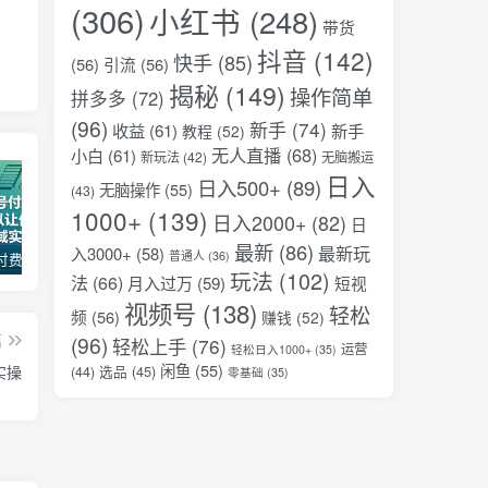
(306)
小红书
(248)
带货
抖音
(142)
快手
(85)
(56)
引流
(56)
揭秘
(149)
操作简单
拼多多
(72)
(96)
新手
(74)
收益
(61)
新手
教程
(52)
无人直播
(68)
小白
(61)
新玩法
(42)
无脑搬运
日入
日入500+
(89)
无脑操作
(55)
(43)
1000+
(139)
日入2000+
(82)
日
最新
(86)
最新玩
入3000+
(58)
普通人
(36)
某公众号付费文章：30天足以让你在任何一个领域实现突破
2026全域投放进阶杭州3月线下课，抖音巨量千川进阶提升，撬动自然流量、连爆短视频、提升ROI
抖音旗下小说平台0撸新玩法，每天挂G60分钟，简单无脑，日入2张【揭秘】
玩法
(102)
法
(66)
月入过万
(59)
短视
视频号
(138)
轻松
频
(56)
赚钱
(52)
篇
(96)
轻松上手
(76)
运营
轻松日入1000+
(35)
闲鱼
(55)
聚光投放实操
选品
(45)
(44)
零基础
(35)