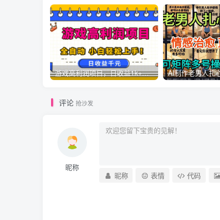
游戏高利润项目，日收益1k+，全自动，无需值守，解放双手，小白轻松上手【揭秘】
评论
抢沙发
昵称
昵称
表情
代码