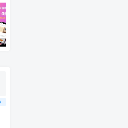
抖音旗下小说平台0撸新玩法，每天挂G60分钟，简单无脑，日入2张【揭秘】
（18012期）AI脱口秀爆款玩法课：抖音注册养号+AI人物图生成+爆款视频制作，零基础快速上手起号
论