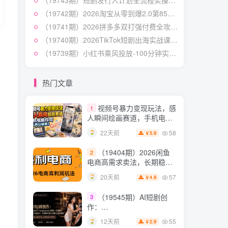
（19743期）短剧发行人计划全流程实操教程；从账号定位到选剧剪辑再到发布技巧，零基础也能快速上手出单
快速起号涨粉变现
54
26天前
4.9
￥
（19742期）2026淘宝从零到爆2.0第85期；主推款五项高权重初始设置，改销量评晒秒单快速破零积累基础权重
（19741期）2026拼多多双打强付费全攻略-62期；成本推广加托管双剑合璧，系统讲解7种付费玩法优劣势与选择策略
（19538期）人性思维格
5
局短视频教学：20W博主亲
（19740期）2026TikTok短剧出海实战课：IAA广告分账×IAP付费变现×账号搭建×平台规则×双轨爆发×回款全流程
授×标准化流程×字幕封面设
54
12天前
（19739期）小红书乘风投放-100分钟实操课｜开户返点·标准投搭建·莱卡定向，新店建模撬动笔记自然流量全套教学
3.9
￥
计×AI提示词×橱窗带货6W
件实战经验
短视频起号涨粉训练营：
6
全类目爆款剪辑实操，账号
热门文章
节奏规划复盘落地教程
54
15天前
2.9
￥
视频号暴力变现玩法，感
1
人瞬间绘画赛道，手机电脑
均可
58
22天前
5.9
￥
（19404期）2026闲鱼
2
电商高需求卖法，长期稳定
可做，一单利润300
57
20天前
4.9
￥
（19545期）AI短剧创
3
作：
ChatGPT+Seedance2.0教
55
12天前
2.9
￥
程，从零制作恶毒女配短