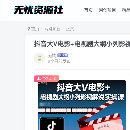
首页
网创项目
精
首页
网赚项目
正文
抖音大V电影+电视剧大纲小列影
无忧
9个月前发布
付费资源