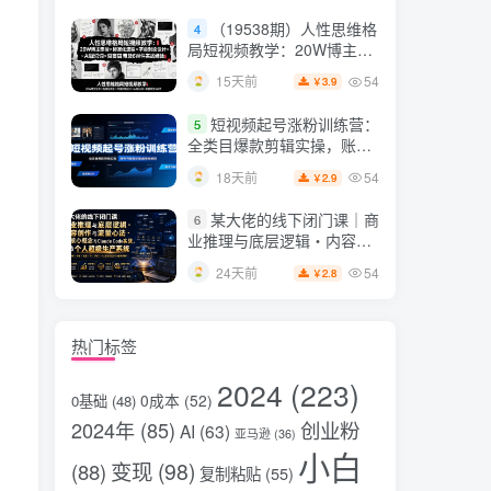
片，掌握脚本图片视频生成
（19538期）人性思维格
4
全流程
局短视频教学：20W博主亲
授×标准化流程×字幕封面设
54
15天前
3.9
￥
计×AI提示词×橱窗带货6W
件实战经验
短视频起号涨粉训练营：
5
。
全类目爆款剪辑实操，账号
节奏规划复盘落地教程
54
18天前
2.9
￥
某大佬的线下闭门课｜商
6
业推理与底层逻辑・内容创
作与流量心法・AI核心概念
54
24天前
2.8
￥
与Claude Code实战，打造
个人超级生产系统【录音
+图片】
热门标签
2024
(223)
0成本
(52)
0基础
(48)
2024年
(85)
创业粉
AI
(63)
亚马逊
(36)
小白
变现
(98)
(88)
复制粘贴
(55)