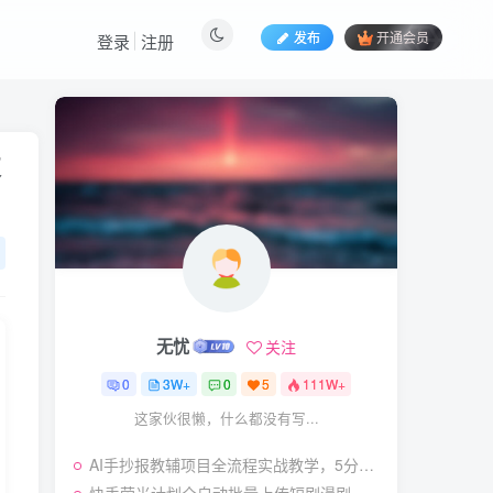
发布
开通会员
登录
注册
热门文章
技
视频号暴力变现玩法，感
1
人瞬间绘画赛道，手机电脑
均可
58
25天前
5.9
￥
（19404期）2026闲鱼
2
电商高需求卖法，长期稳定
可做，一单利润300
57
23天前
4.9
￥
无忧
关注
（19545期）AI短剧创
3
作：
0
3W+
0
5
111W+
ChatGPT+Seedance2.0教
55
15天前
2.9
￥
这家伙很懒，什么都没有写...
程，从零制作恶毒女配短
片，掌握脚本图片视频生成
（19538期）人性思维格
4
全流程
AI手抄报教辅项目全流程实战教学，5分钟做的一套手抄报，卖了2000多份，操作简单，月入1W+
局短视频教学：20W博主亲