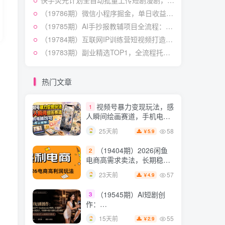
快手荧光计划全自动批量上传短剧漫剧，每天轻松几张【揭秘】
授×标准化流程×字幕封面设
54
15天前
3.9
￥
计×AI提示词×橱窗带货6W
（19786期）微信小程序掘金，单日收益稳定300+，四种收入来源，真正的靠谱可落地项目
件实战经验
（19785期）AI手抄报教辅项目全流程：对标拆解×封面制作×AI原创内容×多平台发布×私域引流×网盘变现
短视频起号涨粉训练营：
5
全类目爆款剪辑实操，账号
（19784期）互联网IP训练营短视频打造课；先忘掉错误认知，解析百亿曝光真相，重新树立内容创作方向感与收入模型认知
节奏规划复盘落地教程
54
18天前
（19783期）副业精选TOP1，全流程托管，24小时见收益，单号轻松日入500+
2.9
￥
某大佬的线下闭门课｜商
6
业推理与底层逻辑・内容创
热门文章
作与流量心法・AI核心概念
54
24天前
2.8
￥
与Claude Code实战，打造
视频号暴力变现玩法，感
1
个人超级生产系统【录音
人瞬间绘画赛道，手机电脑
+图片】
均可
58
25天前
5.9
￥
（19404期）2026闲鱼
2
电商高需求卖法，长期稳定
可做，一单利润300
57
23天前
4.9
￥
（19545期）AI短剧创
3
作：
ChatGPT+Seedance2.0教
55
15天前
2.9
￥
程，从零制作恶毒女配短