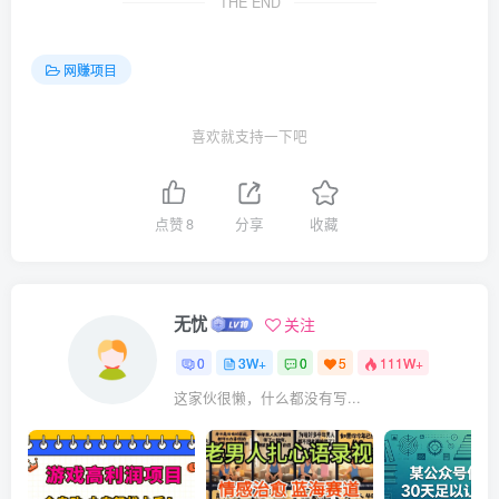
THE END
网赚项目
喜欢就支持一下吧
点赞
8
分享
收藏
无忧
关注
0
3W+
0
5
111W+
这家伙很懒，什么都没有写...