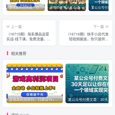
游戏高利润项目，日收益1k+，全自动，无需值守，解放双手，小白轻松上手【揭秘】
AI制作老男人扎心语录，5分钟一条，操作简单，流量非常大，保姆级教程
上一篇
下一篇
（16715期）淘系爆品运营
（16716期）快手小店代发
实战-线下课，免费流量、付
短视频掘金，你只提供账
费模型、利润优化，三天掌
号，全程我们代运营，单号
握爆品逻辑月销破百万
日入300+轻轻松松
相关推荐
游戏高利润项目，日收益1k+，全自动，无需值守，解放双手，小白轻松上手【揭秘】
评论