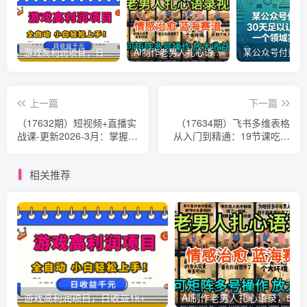
游戏高利润项目，日收益1k+，全自动，无需值守，解放双手，小白轻松上手【揭秘】
AI制作老男人扎心语录，5分钟一条，操作简单，流量非常大，保姆级教程
上一篇
下一篇
（17632期）短视频+直播实
（17634期）飞书多维表格
战课-更新2026-3月：掌握最
从入门到精通：19节课吃透
新流量玩法，实现短视频与
核心功能，用自动化工作流
直播的高效增长
告别重复劳动
相关推荐
游戏高利润项目，日收益1k+，全自动，无需值守，解放双手，小白轻松上手【揭秘】
AI制作老男人扎心语录，5分钟一条，操