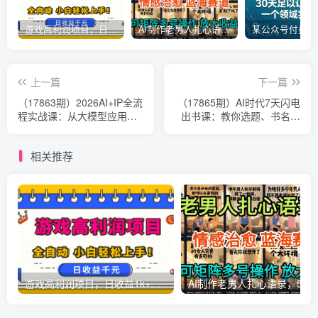
游戏高利润项目，日收益1k+，全自动，无需值守，解放双手，小白轻松上手【揭秘】
AI制作老男人扎心语录，5分钟一条，操作简单，流量非常大，保姆级教程
上一篇
下一篇
（17863期）2026AI+IP全流
（17865期）AI时代7天闪电
程实战课：从大模型应用、
出书课：教你选题、书名、
内容获客到虚拟产品变现，
大纲、润色、封面、预售，
搭建一人公司商业化体系
零基础变身个人作家
相关推荐
游戏高利润项目，日收益1k+，全自动，无需值守，解放双手，小白轻松上手【揭秘】
AI制作老男人扎心语录，5分钟一条，操