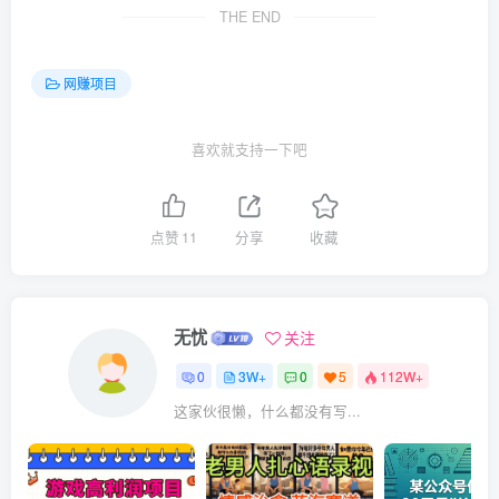
THE END
网赚项目
喜欢就支持一下吧
点赞
11
分享
收藏
无忧
关注
0
3W+
0
5
112W+
这家伙很懒，什么都没有写...