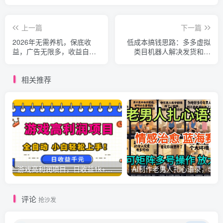
上一篇
下一篇
2026年无需养机，保底收
低成本搞钱思路：多多虚拟
益，广告无限多，收益自动
类目机器人解决发货和客
到账，多机一天200+【揭
服，不用盯店也能月入1-
秘】
5W【揭秘】
相关推荐
游戏高利润项目，日收益1k+，全自动，无需值守，解放双手，小白轻松上手【揭秘】
AI制作老男人扎心语录，5分钟一条，操
评论
抢沙发