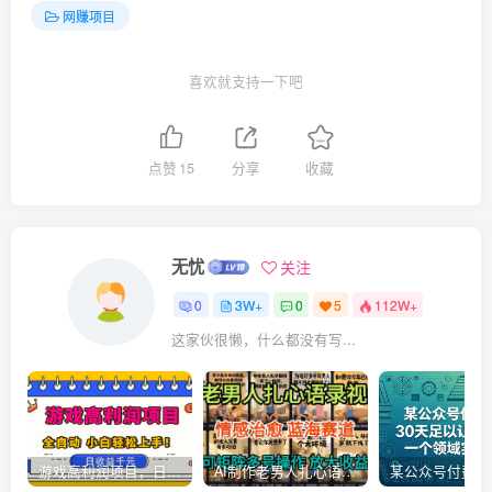
网赚项目
喜欢就支持一下吧
点赞
15
分享
收藏
无忧
关注
0
3W+
0
5
112W+
这家伙很懒，什么都没有写...
游戏高利润项目，日收益1k+，全自动，无需值守，解放双手，小白轻松上手【揭秘】
AI制作老男人扎心语录，5分钟一条，操作简单，流量非常大，保姆级教程