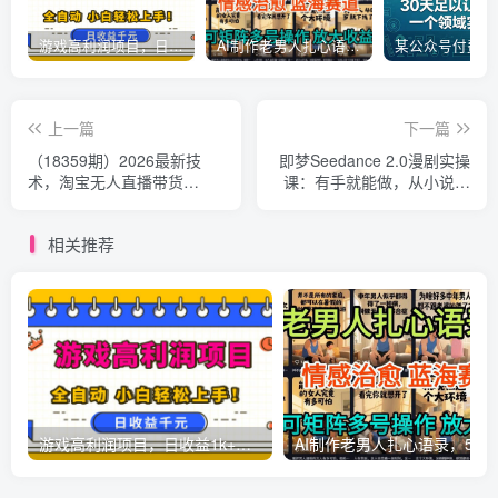
游戏高利润项目，日收益1k+，全自动，无需值守，解放双手，小白轻松上手【揭秘】
AI制作老男人扎心语录，5分钟一条，操作简单，流量非常大，保姆级教程
上一篇
下一篇
（18359期）2026最新技
即梦Seedance 2.0漫剧实操
术，淘宝无人直播带货
课：有手就能做，从小说到
15.0，不封号，不违规，公
成片全教程，小白零门槛上
+私玩法，操作简单，日入
手
相关推荐
1000+
游戏高利润项目，日收益1k+，全自动，无需值守，解放双手，小白轻松上手【揭秘】
AI制作老男人扎心语录，5分钟一条，操