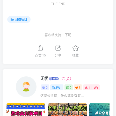
THE END
网赚项目
喜欢就支持一下吧
点赞
15
分享
收藏
无忧
关注
0
3W+
0
5
111W+
这家伙很懒，什么都没有写...