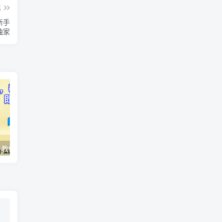
篇
新手
独家
AI变现实战课，教你如何利用AI快速賺钱，即使你是新手
2026全域投放进阶杭州3月线下课，抖音巨量千川进阶提升，撬动自然流量、连爆短视频、提升ROI