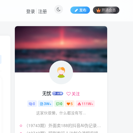
发布
开通会员
登录
注册
热门文章
视频号暴力变现玩法，感
1
人瞬间绘画赛道，手机电脑
均可
58
22天前
5.9
￥
（19404期）2026闲鱼
2
电商高需求卖法，长期稳定
可做，一单利润300
57
20天前
4.9
￥
无忧
关注
（19545期）AI短剧创
3
作：
0
3W+
0
5
111W+
ChatGPT+Seedance2.0教
55
12天前
2.9
￥
这家伙很懒，什么都没有写...
程，从零制作恶毒女配短
片，掌握脚本图片视频生成
某大佬的线下闭门课｜商
4
全流程
（19743期）外面卖188的抖音AI伪记录片赛道掘金全攻略；从选题到发布十一大环节拆解，零基础也能做出高流量真实感内容
业推理与底层逻辑・内容创