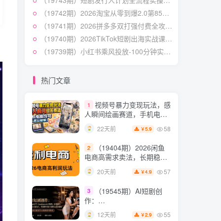
（19743期）短剧发行人计划全流程实操教程；从账号定位到选剧剪辑再到发布技巧，零基础也能快速上手出单
作与流量心法・AI核心概念
54
21天前
2.8
￥
与Claude Code实战，打造
（19742期）2026淘宝从零到爆2.0第85期；主推款五项高权重初始设置，改销量评晒秒单快速破零积累基础权重
个人超级生产系统【录音
（19741期）2026拼多多双打强付费全攻略-62期；成本推广加托管双剑合璧，系统讲解7种付费玩法优劣势与选择策略
7月最新抖音Ai美女涨粉
5
+图片】
技术，3天万粉，小白也能
（19740期）2026TikTok短剧出海实战课：IAA广告分账×IAP付费变现×账号搭建×平台规则×双轨爆发×回款全流程
快速起号涨粉变现
54
26天前
（19739期）小红书乘风投放-100分钟实操课｜开户返点·标准投搭建·莱卡定向，新店建模撬动笔记自然流量全套教学
4.9
￥
（19538期）人性思维格
6
局短视频教学：20W博主亲
热门文章
授×标准化流程×字幕封面设
54
12天前
3.9
￥
计×AI提示词×橱窗带货6W
视频号暴力变现玩法，感
1
件实战经验
人瞬间绘画赛道，手机电脑
均可
58
22天前
5.9
￥
（19404期）2026闲鱼
2
电商高需求卖法，长期稳定
可做，一单利润300
57
20天前
4.9
￥
（19545期）AI短剧创
3
作：
ChatGPT+Seedance2.0教
55
12天前
2.9
￥
程，从零制作恶毒女配短