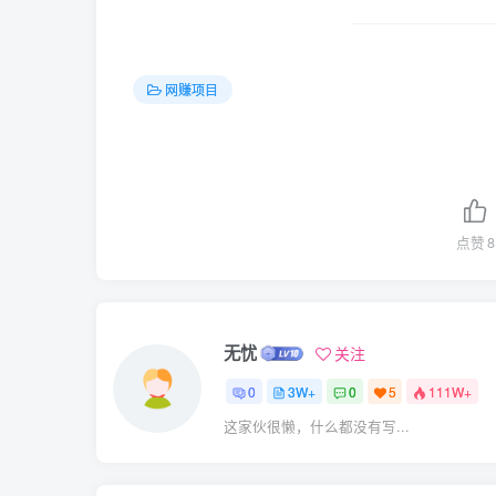
网赚项目
点赞
8
无忧
关注
0
3W+
0
5
111W+
这家伙很懒，什么都没有写...