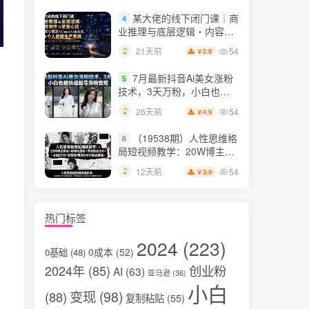
片，掌握脚本图片视频生成
某大佬的线下闭门课｜商
4
全流程
业推理与底层逻辑・内容创
作与流量心法・AI核心概念
54
21天前
2.8
￥
与Claude Code实战，打造
个人超级生产系统【录音
7月最新抖音Ai美女涨粉
5
+图片】
技术，3天万粉，小白也能
快速起号涨粉变现
54
26天前
4.9
￥
（19538期）人性思维格
6
局短视频教学：20W博主亲
授×标准化流程×字幕封面设
54
12天前
3.9
￥
计×AI提示词×橱窗带货6W
件实战经验
热门标签
2024
(223)
0成本
(52)
0基础
(48)
2024年
(85)
创业粉
AI
(63)
亚马逊
(36)
小白
变现
(98)
(88)
复制粘贴
(55)