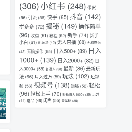
(306)
小红书
(248)
带货
抖音
(142)
快手
(85)
(56)
引流
(56)
揭秘
(149)
操作简单
拼多多
(72)
(96)
新手
(74)
收益
(61)
新手
教程
(52)
无人直播
(68)
小白
(61)
新玩法
(42)
无脑搬运
日入
日入500+
(89)
无脑操作
(55)
(43)
1000+
(139)
日入2000+
(82)
日
最新
(86)
最新玩
入3000+
(58)
普通人
(36)
玩法
(102)
法
(66)
月入过万
(59)
短视
视频号
(138)
轻松
频
(56)
赚钱
(52)
(96)
轻松上手
(76)
运营
轻松日入1000+
(35)
闲鱼
(55)
选品
(45)
(44)
零基础
(35)
某公众号付费文章：30天足以让你在任何一个领域实现突破
2026全域投放进阶杭州3月线下课，抖音巨量千川进阶提升，撬动自然流量、连爆短视频、提升ROI
（17411期）宠物行业六套实战课：抖音小红书双平台，剪辑直播全打通，学完宠物赛道月入3万+