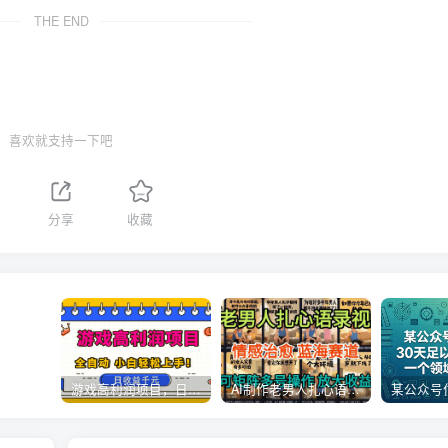
THE END
喜欢就支持一下吧
分享
收藏
游戏高利润项目，日收益1k+，全自动，无需值守，解放双手，小白轻松上手【揭秘】
AI制作老男人扎心语录，5分钟一条，操作简单，流量非常大，保姆级教程